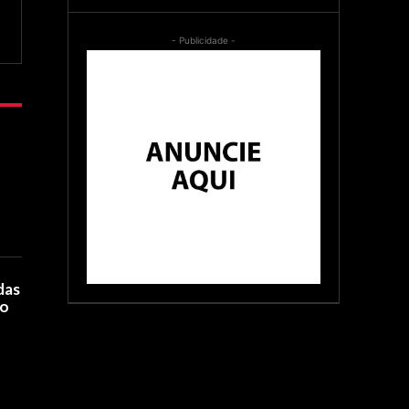
- Publicidade -
das
to