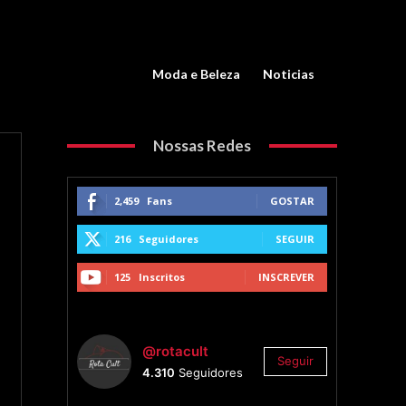
Moda e Beleza
Noticias
Nossas Redes
2,459
Fans
GOSTAR
216
Seguidores
SEGUIR
125
Inscritos
INSCREVER
@rotacult
Seguir
4.310
Seguidores