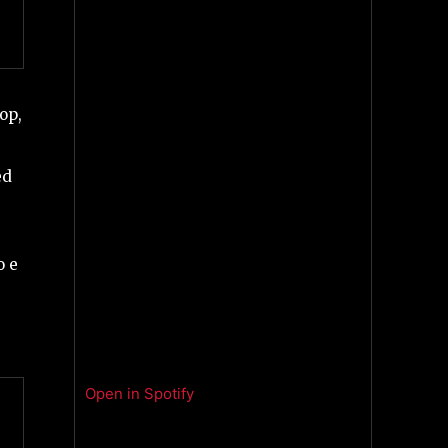
op,
,
ed
o e
Open in Spotify