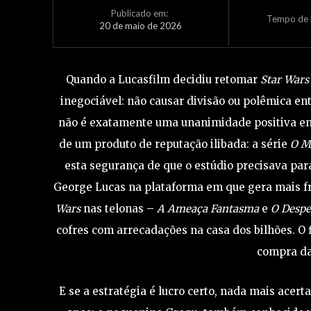
Publicado em:
Tempo de L
20 de maio de 2026
Quando a Lucasfilm decidiu retomar
Star Wars
inegociável: não causar divisão ou polêmica en
não é exatamente uma unanimidade positiva entr
de um produto de reputação ilibada: a série
O M
esta segurança de que o estúdio precisava par
George Lucas na plataforma em que gera mais fr
Wars
nas telonas –
A Ameaça Fantasma
e
O Despe
cofres com arrecadações na casa dos bilhões. O f
compra da
E se a estratégia é lucro certo, nada mais acert