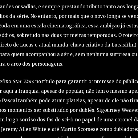
andes ousadias, e sempre prestando tributo tanto aos long
dios da série. No entanto, por mais que o novo longa se ven
Yoda em uma escala cinematográfica, essa ambição já esta
sódios, sobretudo nas duas primeiras temporadas. O roteir
ireto de Lucas e atual manda-chuva criativo da Lucasfilm) 
s para quem acompanhou a série, sem nenhuma surpresa ou
ara o arco dos personagens.
efixo
Star Wars
no título para garantir o interesse do públic
 aqui a franquia, apesar de popular, não tem o mesmo ape
Pascal também pode atrair plateias, apesar de ele não tira
os momentos ser substituído por dublês. Sigourney Weaver
 um largo sorriso dos fãs de sci-fi no papel de uma coronel d
e Jeremy Allen White e até Martin Scorsese como dubladore