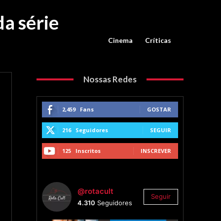
a série
Cinema
Críticas
Nossas Redes
2,459
Fans
GOSTAR
216
Seguidores
SEGUIR
125
Inscritos
INSCREVER
@rotacult
Seguir
4.310
Seguidores