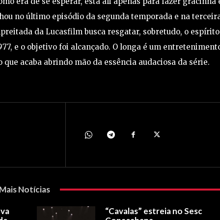
omo era de se esperar, está ali apenas para fazer gracinha 
chou no último episódio da segunda temporada e na terceir
preitada da Lucasfilm busca resgatar, sobretudo, o espírito
977, e o objetivo foi alcançado. O longa é um entreteniment
uro que acaba abrindo mão da essência audaciosa da série.
Mais Notícias
ova
“Cavalas” estreia no Sesc