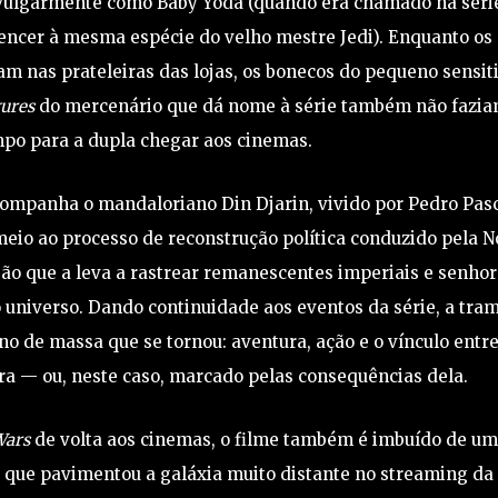
vulgarmente como Baby Yoda (quando era chamado na séri
tencer à mesma espécie do velho mestre Jedi). Enquanto os
m nas prateleiras das lojas, os bonecos do pequeno sensit
gures
do mercenário que dá nome à série também não fazi
mpo para a dupla chegar aos cinemas.
ompanha o mandaloriano Din Djarin, vivido por Pedro Pasc
eio ao processo de reconstrução política conduzido pela N
ão que a leva a rastrear remanescentes imperiais e senho
 universo. Dando continuidade aos eventos da série, a tra
o de massa que se tornou: aventura, ação e o vínculo entr
a — ou, neste caso, marcado pelas consequências dela.
Wars
de volta aos cinemas, o filme também é imbuído de u
e que pavimentou a galáxia muito distante no streaming da