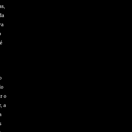
as,
da
va
o
é
o
lo
r o
, a
a
s