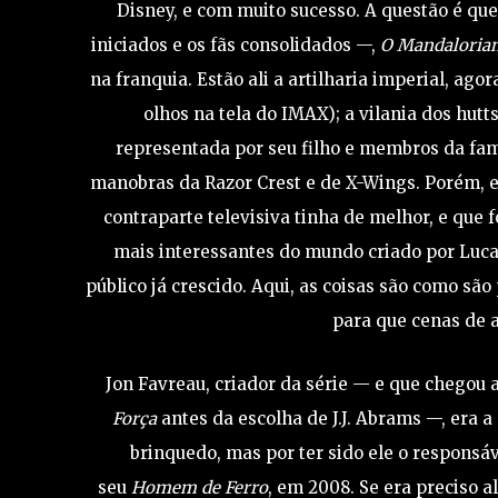
Disney, e com muito sucesso. A questão é que,
iniciados e os fãs consolidados —,
O Mandalorian
na franquia. Estão ali a artilharia imperial, a
olhos na tela do IMAX); a vilania dos hutt
representada por seu filho e membros da famí
manobras da Razor Crest e de X-Wings. Porém, e
contraparte televisiva tinha de melhor, e que f
mais interessantes do mundo criado por Luca
público já crescido. Aqui, as coisas são como sã
para que cenas de 
Jon Favreau, criador da série — e que chego
Força
antes da escolha de J.J. Abrams —, era a
brinquedo, mas por ter sido ele o responsá
seu
Homem de Ferro
, em 2008. Se era preciso 