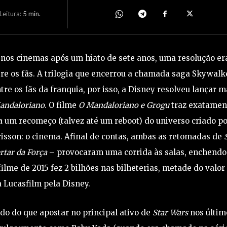
eitura:
5
min.
nos cinemas após um hiato de sete anos, uma resolução er
tre os fãs. A trilogia que encerrou a chamada saga Skywalk
e os fãs da franquia, por isso, a Disney resolveu lançar 
andaloriano
. O filme
O Mandaloriano e Grogu
traz exatamen
a um recomeço (talvez até um reboot) do universo criado po
isson: o cinema. Afinal de contas, ambas as retomadas de
rtar da Força
– provocaram uma corrida às salas, enchendo
ilme de 2015 fez 2 bilhões nas bilheterias, metade do valor
 Lucasfilm pela Disney.
ado do que apostar no principal ativo de
Star Wars
nos últim