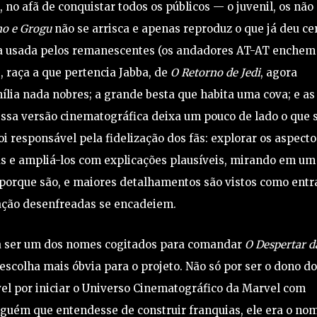
 no afã de conquistar todos os públicos — o juvenil, os não
o e Grogu
não se arrisca e apenas reproduz o que já deu ce
gora usada pelos remanescentes (os andadores AT-AT enchem
s, raça a que pertencia Jabba, de
O Retorno de Jedi
, agora
lia nada nobres; a grande besta que habita uma cova; e as
ssa versão cinematográfica deixa um pouco de lado o que 
oi responsável pela fidelização dos fãs: explorar os aspecto
s e ampliá-los com explicações plausíveis, mirando em um
o porque são, e maiores detalhamentos são vistos como entr
ação desenfreadas se encadeiem.
u a ser um dos nomes cogitados para comandar
O Despertar d
 escolha mais óbvia para o projeto. Não só por ser o dono do
vel por iniciar o Universo Cinematográfico da Marvel com
alguém que entendesse de construir franquias, ele era o no