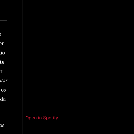
a
er
mão
te
r
Star
 os
 da
Open in Spotify
os