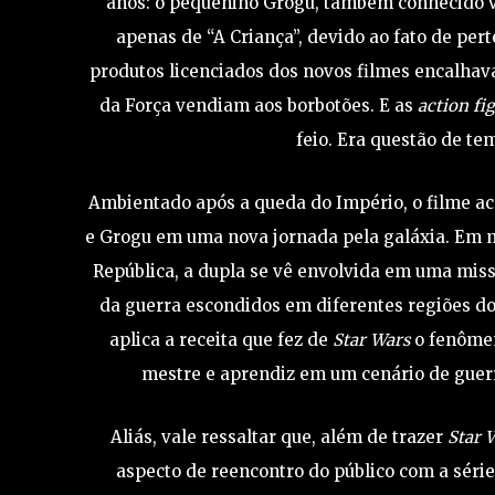
anos: o pequenino Grogu, também conhecido 
apenas de “A Criança”, devido ao fato de per
produtos licenciados dos novos filmes encalhava
da Força vendiam aos borbotões. E as
action fi
feio. Era questão de te
Ambientado após a queda do Império, o filme ac
e Grogu em uma nova jornada pela galáxia. Em m
República, a dupla se vê envolvida em uma miss
da guerra escondidos em diferentes regiões do
aplica a receita que fez de
Star Wars
o fenômen
mestre e aprendiz em um cenário de guerr
Aliás, vale ressaltar que, além de trazer
Star 
aspecto de reencontro do público com a séri