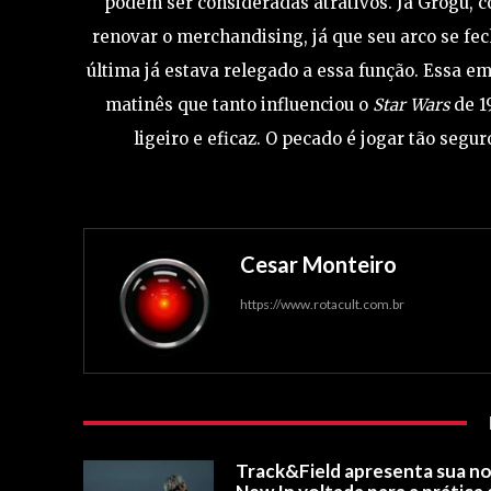
podem ser consideradas atrativos. Já Grogu, c
renovar o merchandising, já que seu arco se fe
última já estava relegado a essa função. Essa em
matinês que tanto influenciou o
Star Wars
de 1
ligeiro e eficaz. O pecado é jogar tão seg
Cesar Monteiro
https://www.rotacult.com.br
Track&Field apresenta sua n