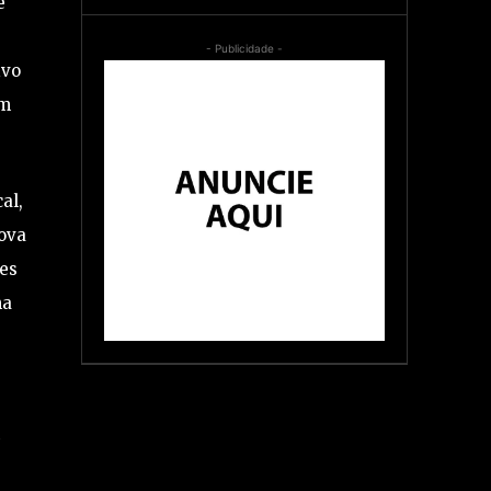
e
- Publicidade -
ivo
am
al,
ova
res
ma
e
m