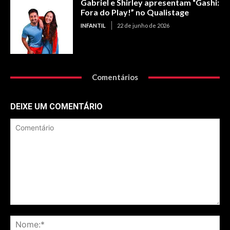
Gabriel e Shirley apresentam “Gashi:
Fora do Play!” no Qualistage
INFANTIL
22 de junho de 2026
Comentários
DEIXE UM COMENTÁRIO
Comentário
No