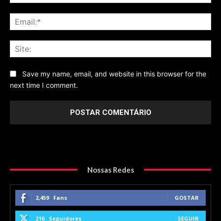
Ema
Sit
Save my name, email, and website in this browser for the
next time I comment.
Nossas Redes
2,459
Fans
GOSTAR
216
Seguidores
SEGUIR