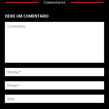
Comentários
DEIXE UM COMENTÁRIO
Comentário
No
Ema
Sit