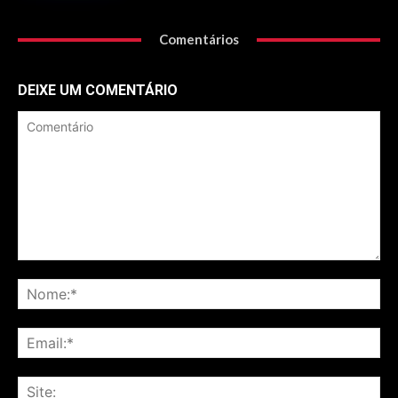
Comentários
DEIXE UM COMENTÁRIO
Comentário
No
Ema
Sit