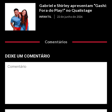
Gabriel e Shirley apresentam “Gashi:
Fora do Play!” no Qualistage
INFANTIL
22 de junho de 2026
Comentários
DEIXE UM COMENTÁRIO
Comentário
No