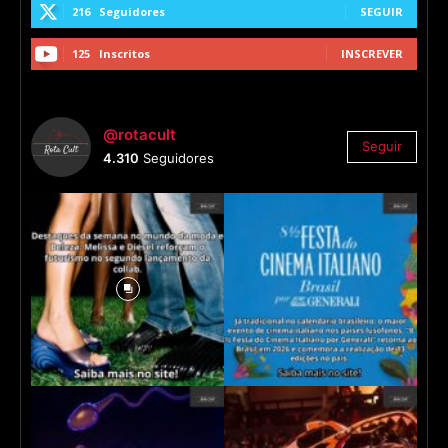
216
Seguidores
SEGUIR
125
Inscritos
INSCREVER
@rotacult
Seguir
4.310
Seguidores