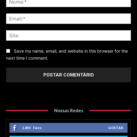
Ema
Sit
Save my name, email, and website in this browser for the
next time I comment.
Nossas Redes
2,459
Fans
GOSTAR