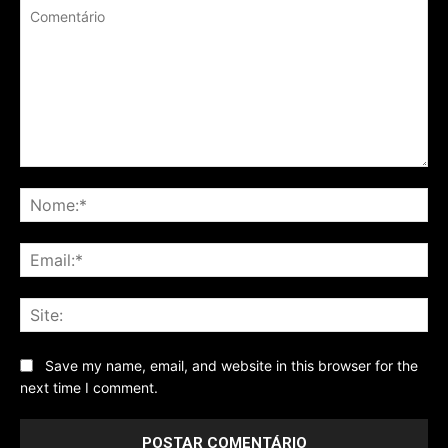
Comentário
No
Ema
Sit
Save my name, email, and website in this browser for the
next time I comment.