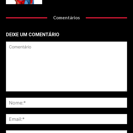
Comentários
DEIXE UM COMENTÁRIO
Comentário
No
Ema