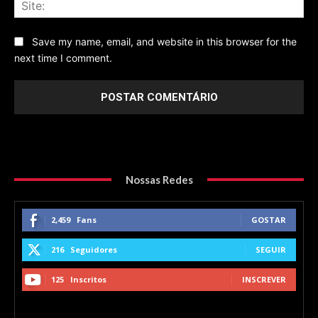
Sit
Save my name, email, and website in this browser for the
next time I comment.
Nossas Redes
2,459
Fans
GOSTAR
216
Seguidores
SEGUIR
125
Inscritos
INSCREVER