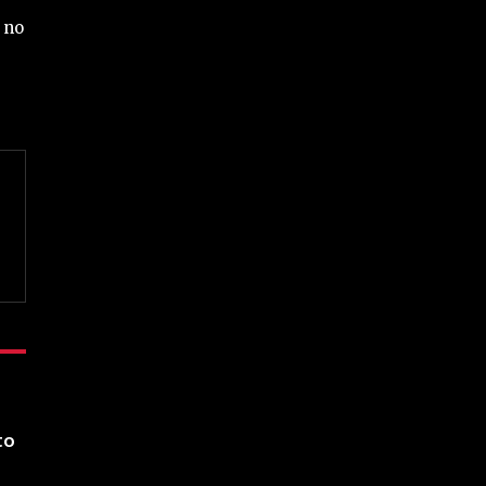
 no
to