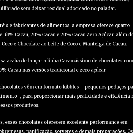
ilibrado sem deixar residual adocicado no paladar.
otéis e fabricantes de alimentos, a empresa oferece quatro
te, 61% Cacau, 70% Cacau e 70% Cacau Zero Açúcar, além d
 Coco e Chocolate ao Leite de Coco e Manteiga de Cacau.
a acaba de lançar a linha Cacauzíssimo de chocolates co
% Cacau nas versões tradicional e zero açúcar.
 chocolates vêm em formato kibbles – pequenos pedaços p
imento -, para proporcionar mais praticidade e eficiência 
essos produtivos.
is, esses chocolates oferecem excelente performance em
obremesas, panificação, sorvetes e demais preparações. Os