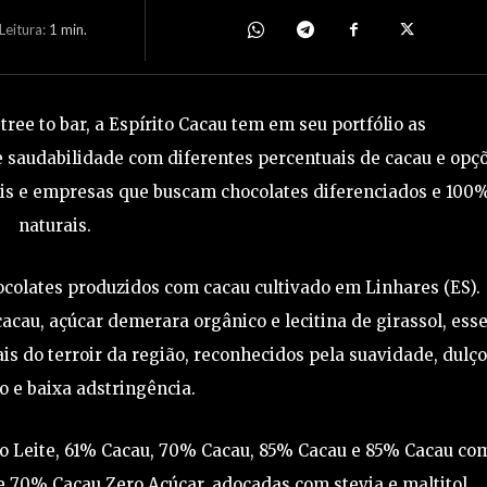
eitura:
1
min.
ree to bar, a Espírito Cacau tem em seu portfólio as
 saudabilidade com diferentes percentuais de cacau e opç
nais e empresas que buscam chocolates diferenciados e 100
naturais.
ocolates produzidos com cacau cultivado em Linhares (ES).
au, açúcar demerara orgânico e lecitina de girassol, ess
is do terroir da região, reconhecidos pela suavidade, dulço
o e baixa adstringência.
ao Leite, 61% Cacau, 70% Cacau, 85% Cacau e 85% Cacau co
e 70% Cacau Zero Açúcar, adoçadas com stevia e maltitol,