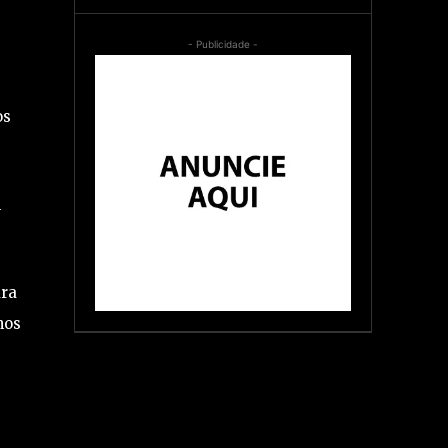
- Publicidade -
os
m
ara
nos