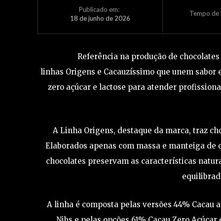
Publicado em:
Tempo de L
18 de junho de 2026
Referência na produção de chocolates t
linhas Origens e Cacauzíssimo que unem sabor e
zero açúcar e lactose para atender profissio
A Linha Origens, destaque da marca, traz ch
Elaborados apenas com massa e manteiga de cac
chocolates preservam as características natura
equilibrad
A linha é composta pelas versões 44% Cacau 
Nibs e pelas opções 61% Cacau Zero Açúcar 