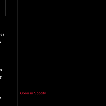
ões
%
es
r
Open in Spotify
m