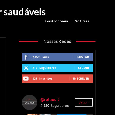
r saudáveis
Gastronomia
Noticias
Nossas Redes
2,459
Fans
GOSTAR
216
Seguidores
SEGUIR
125
Inscritos
INSCREVER
@rotacult
Seguir
4.310
Seguidores