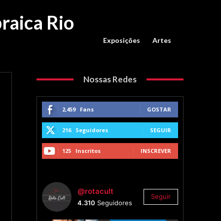
raica Rio
Exposições
Artes
Nossas Redes
2,459
Fans
GOSTAR
216
Seguidores
SEGUIR
125
Inscritos
INSCREVER
@rotacult
Seguir
4.310
Seguidores