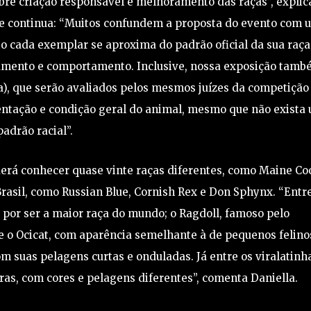
bre criação responsável e melhoramento das raças”, explic
que continua: “Muitos confundem a proposta do evento com 
nto cada exemplar se aproxima do padrão oficial da sua raça
amento e comportamento. Inclusive, nossa exposição tam
), que serão avaliados pelos mesmos juízes da competição 
entação e condição geral do animal, mesmo que não exista
padrão racial”.
derá conhecer quase vinte raças diferentes, como Maine Co
rasil, como Russian Blue, Cornish Rex e Don Sphynx. “Entr
por ser a maior raça do mundo; o Ragdoll, famoso pelo
 o Ocicat, com aparência semelhante à de pequenos felino
 suas pelagens curtas e onduladas. Já entre os viralatinh
as, com cores e pelagens diferentes”, comenta Daniella.