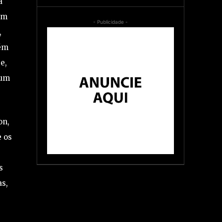
a
um
- Publicidade -
,
bém
e,
 um
on,
e os
s
as,