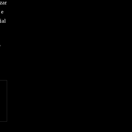
zar
 e
ial
/