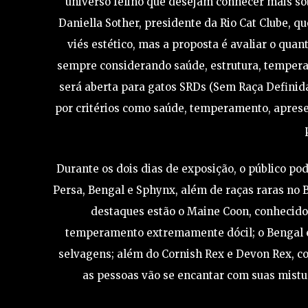
universo felino que desejam conhecer mais so
Daniella Sother, presidente da Rio Cat Clube, 
viés estético, mas a proposta é avaliar o qua
sempre considerando saúde, estrutura, temper
será aberta para gatos SRDs (Sem Raça Definida
por critérios como saúde, temperamento, apres
Durante os dois dias de exposição, o público po
Persa, Bengal e Sphynx, além de raças raras no B
destaques estão o Maine Coon, conhecido 
temperamento extremamente dócil; o Bengal e
selvagens; além do Cornish Rex e Devon Rex, com
as pessoas vão se encantar com suas mistur