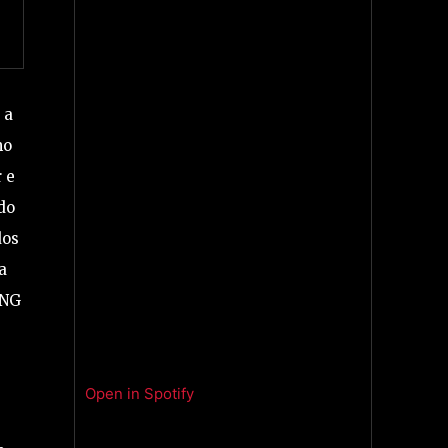
 a
mo
 e
do
dos
a
ONG
Open in Spotify