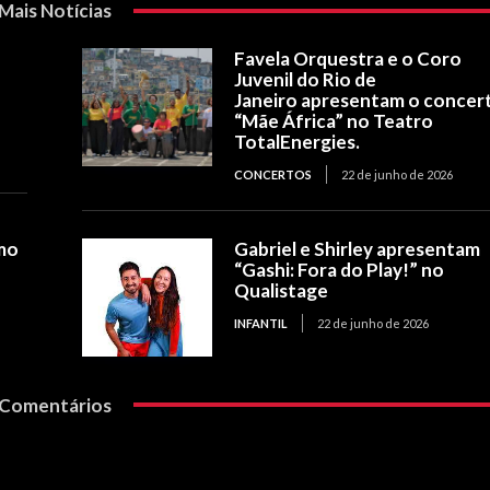
Mais Notícias
Favela Orquestra e o Coro
Juvenil do Rio de
Janeiro apresentam o concer
“Mãe África” no Teatro
TotalEnergies.
CONCERTOS
22 de junho de 2026
mo
Gabriel e Shirley apresentam
“Gashi: Fora do Play!” no
Qualistage
INFANTIL
22 de junho de 2026
Comentários