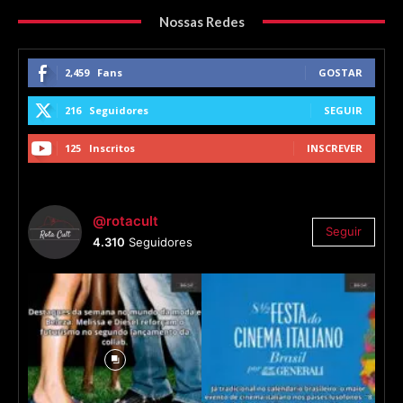
Nossas Redes
2,459
Fans
GOSTAR
216
Seguidores
SEGUIR
125
Inscritos
INSCREVER
@rotacult
Seguir
4.310
Seguidores