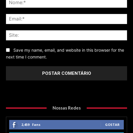
No
Ema
Sit
Save my name, email, and website in this browser for the
next time I comment.
Nossas Redes
2,459
Fans
GOSTAR