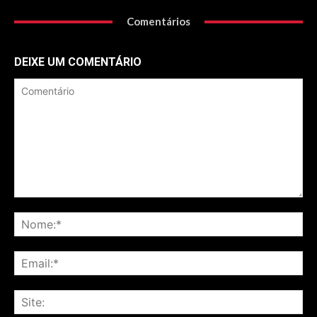
Comentários
DEIXE UM COMENTÁRIO
Comentário
No
Ema
Sit