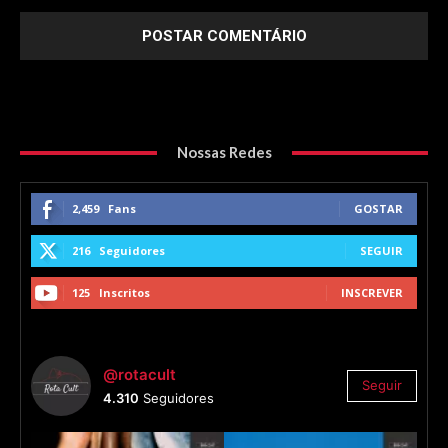
Nossas Redes
2,459
Fans
GOSTAR
216
Seguidores
SEGUIR
125
Inscritos
INSCREVER
@rotacult
Seguir
4.310
Seguidores