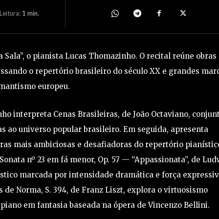
eitura:
1
min.
a Sala”, o pianista Lucas Thomazinho. O recital reúne obras
vessando o repertório brasileiro do século XX e grandes mar
mantismo europeu.
o interpreta Cenas Brasileiras, de João Octaviano, conjun
s ao universo popular brasileiro. Em seguida, apresenta
as mais ambiciosas e desafiadoras do repertório pianístic
a Sonata nº 23 em fá menor, Op. 57 — “Appassionata”, de Lud
ístico marcada por intensidade dramática e força expressiv
de Norma, S. 394, de Franz Liszt, explora o virtuosismo
piano em fantasia baseada na ópera de Vincenzo Bellini.