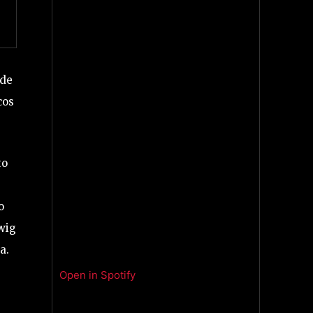
 de
cos
to
o
wig
a.
Open in Spotify