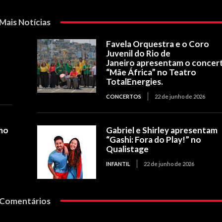
Mais Notícias
Favela Orquestra e o Coro
Juvenil do Rio de
Janeiro apresentam o concer
“Mãe África” no Teatro
TotalEnergies.
CONCERTOS
22 de junho de 2026
mo
Gabriel e Shirley apresentam
“Gashi: Fora do Play!” no
Qualistage
INFANTIL
22 de junho de 2026
Comentários