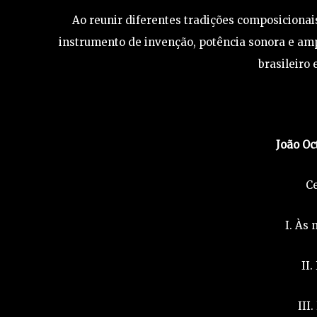
Ao reunir diferentes tradições composicionais
instrumento de invenção, potência sonora e a
brasileiro
João Oc
Ce
I. Às
II.
III