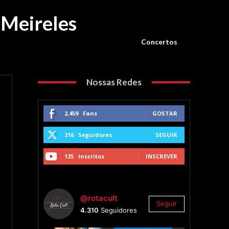
 Meireles
Concertos
Nossas Redes
2,459
Fans
GOSTAR
216
Seguidores
SEGUIR
125
Inscritos
INSCREVER
@rotacult
Seguir
4.310
Seguidores