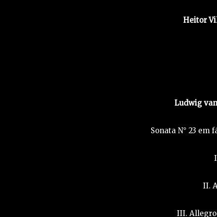
Heitor Vi
Ludwig van
Sonata N° 23 em f
II.
III. Alleg