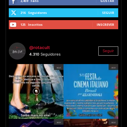
2,459
Fans
GOSTAR
216
Seguidores
SEGUIR
125
Inscritos
INSCREVER
@rotacult
Seguir
4.310
Seguidores