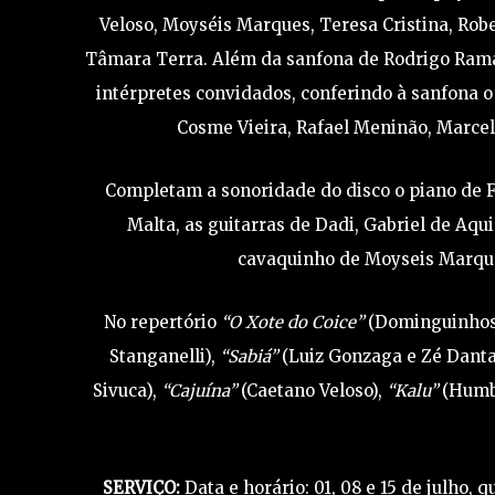
Veloso, Moyséis Marques, Teresa Cristina, Robe
Tâmara Terra. Além da sanfona de Rodrigo Ramal
intérpretes convidados, conferindo à sanfona o
Cosme Vieira, Rafael Meninão, Marcel
Completam a sonoridade do disco o piano de Fr
Malta, as guitarras de Dadi, Gabriel de Aqui
cavaquinho de Moyseis Marques
No repertório
“O Xote do Coice”
(Dominguinhos
Stanganelli),
“Sabiá”
(Luiz Gonzaga e Zé Danta
Sivuca),
“Cajuína”
(Caetano Veloso),
“Kalu”
(Humbe
SERVIÇO
:
Data e horário: 01, 08 e 15 de julho, 