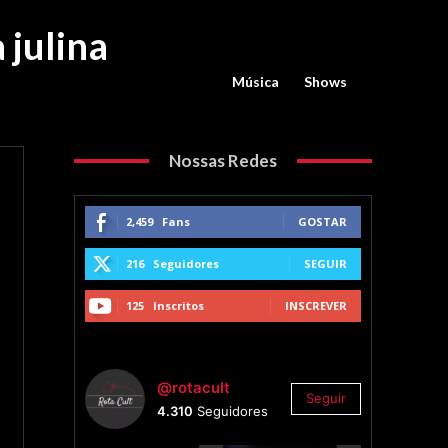
 julina
Música
Shows
Nossas Redes
2,459
Fans
GOSTAR
216
Seguidores
SEGUIR
125
Inscritos
INSCREVER
@rotacult
Seguir
4.310
Seguidores