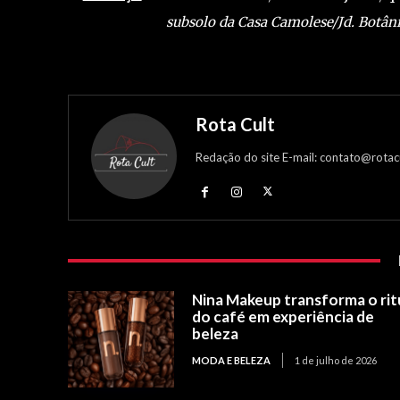
subsolo da Casa Camolese/Jd. Botân
Rota Cult
Redação do site E-mail: contato@rotac
Nina Makeup transforma o rit
do café em experiência de
beleza
MODA E BELEZA
1 de julho de 2026