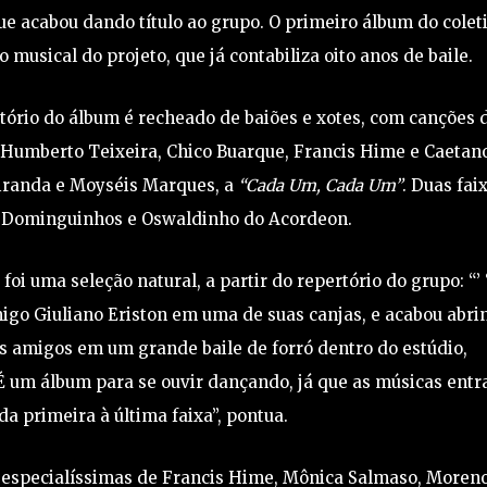
e acabou dando título ao grupo. O primeiro álbum do colet
 musical do projeto, que já contabiliza oito anos de baile.
tório do álbum é recheado de baiões e xotes, com canções 
e Humberto Teixeira, Chico Buarque, Francis Hime e Caetan
iranda e Moyséis Marques, a
“Cada Um, Cada Um”
. Duas fai
Dominguinhos e Oswaldinho do Acordeon.
i uma seleção natural, a partir do repertório do grupo: “’ 
migo Giuliano Eriston em uma de suas canjas, e acabou abri
cos amigos em um grande baile de forró dentro do estúdio,
É um álbum para se ouvir dançando, já que as músicas ent
da primeira à última faixa”, pontua.
 especialíssimas de Francis Hime, Mônica Salmaso, Moren