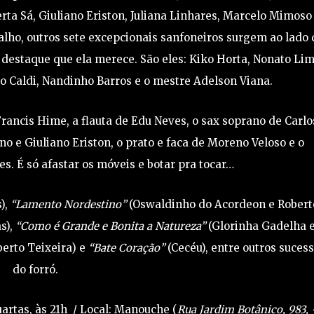
rta Sá, Giuliano Eriston, Juliana Linhares, Marcelo Mimoso
ho, outros sete excepcionais sanfoneiros surgem ao lado 
 destaque que ela merece. São eles: Kiko Horta, Nonato Lim
o Caldi, Nandinho Barros e o mestre Adelson Viana.
ancis Hime, a flauta de Edu Neves, o sax soprano de Carlo
no e Giuliano Eriston, o prato e faca de Moreno Veloso e o
. É só afastar os móveis e botar pra tocar…
),
“Lamento Nordestino”
(Oswaldinho do Acordeon e Robert
s),
“Como é Grande e Bonita a Natureza”
(Glorinha Gadelha 
rto Teixeira) e
“Bate Coração”
(Cecéu), entre outros suces
do forró.
quartas, às 21h / Local: Manouche (
Rua Jardim Botânico, 983,