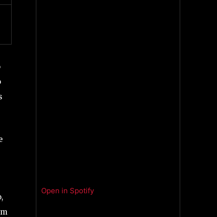
o
o
s
e
Open in Spotify
,
em