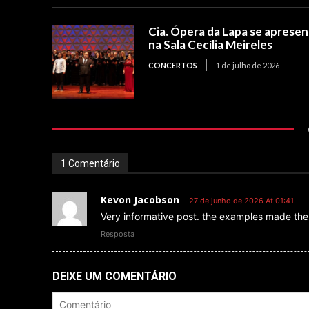
Cia. Ópera da Lapa se aprese
na Sala Cecília Meireles
CONCERTOS
1 de julho de 2026
1 Comentário
Kevon Jacobson
27 de junho de 2026 At 01:41
Very informative post. the examples made the 
Resposta
DEIXE UM COMENTÁRIO