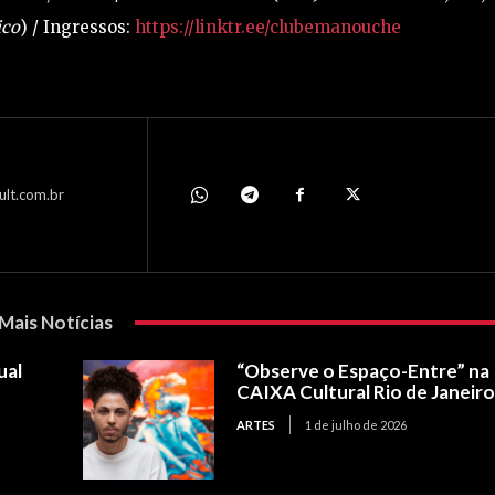
ico
) / Ingressos:
https://linktr.ee/clubemanouche
ult.com.br
Mais Notícias
ual
“Observe o Espaço-Entre” na
CAIXA Cultural Rio de Janeir
ARTES
1 de julho de 2026