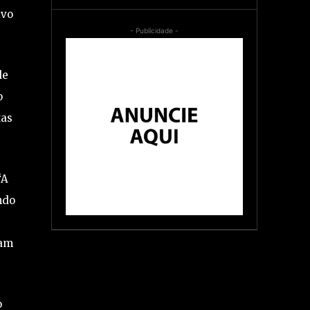
ivo
- Publicidade -
de
o
xas
‘A
ndo
ram
o