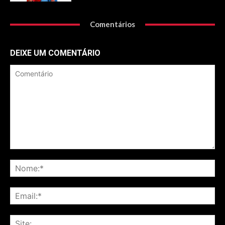
Comentários
DEIXE UM COMENTÁRIO
Comentário
No
Ema
Sit