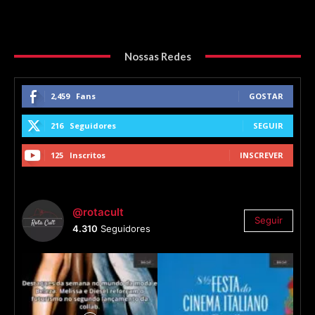
Nossas Redes
2,459
Fans
GOSTAR
216
Seguidores
SEGUIR
125
Inscritos
INSCREVER
@rotacult
Seguir
4.310
Seguidores