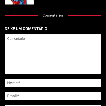
Comentários
DEIXE UM COMENTÁRIO
Comentário
No
Ema