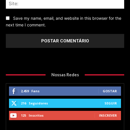
Sit
Save my name, email, and website in this browser for the
next time I comment.
Nossas Redes
2,459
Fans
GOSTAR
216
Seguidores
SEGUIR
125
Inscritos
INSCREVER