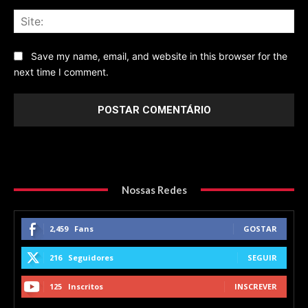
Sit
Save my name, email, and website in this browser for the
next time I comment.
Nossas Redes
2,459
Fans
GOSTAR
216
Seguidores
SEGUIR
125
Inscritos
INSCREVER