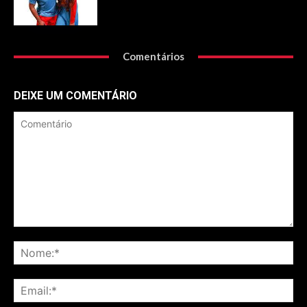
Comentários
DEIXE UM COMENTÁRIO
Comentário
No
Ema