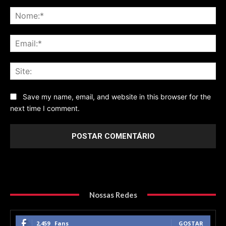
Comentário
No
Ema
Sit
Save my name, email, and website in this browser for the
next time I comment.
Nossas Redes
2,459
Fans
GOSTAR