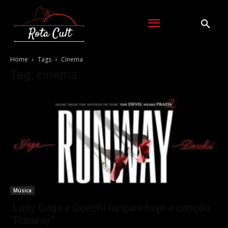
Home
Tags
Cinema
Tag: cinema
Música
Lady Gaga e Doechi lançam hoje a canção
“Runway”