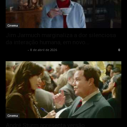
Cinema
Jim Jarmuch marginaliza a dor silenciosa
da interação humana, em novo...
Alê Shcolnik
-
8 de abril de 2026
0
Cinema
André Sturm apresenta versão