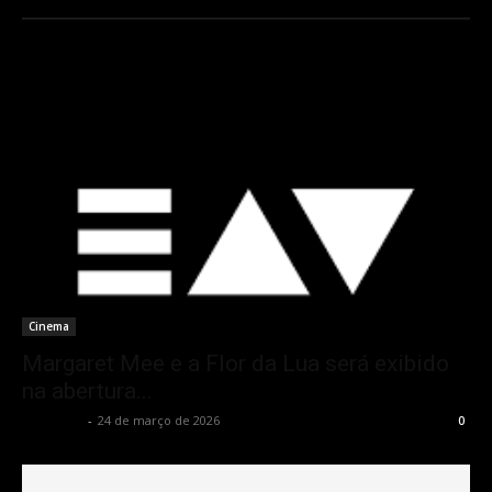
Cinema
Margaret Mee e a Flor da Lua será exibido
na abertura...
Rota Cult
-
24 de março de 2026
0