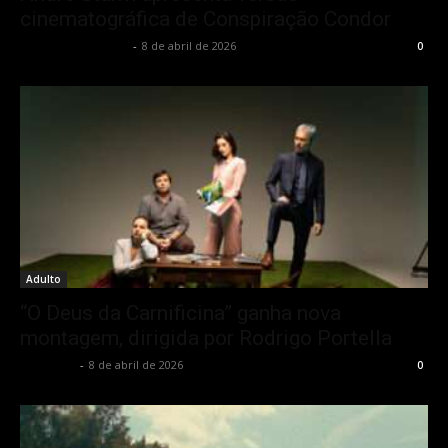
cinematográfica de Conspiração Condor
Francisco Carbone
-
8 de abril de 2026
0
Adulto
“O Deus da Carnificina” ganha nova
montagem, dirigida por Rodrigo Portella
Rota Cult
-
8 de abril de 2026
0