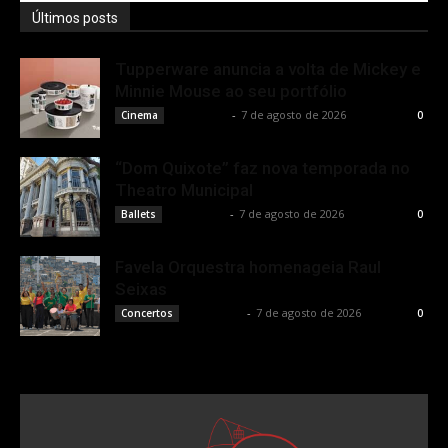
Últimos posts
Tupperware anuncia a volta de Mickey e
Minnie Mouse ao seu portfólio
Rota Cult
-
7 de agosto de 2026
Cinema
0
“Dom Quixote” faz nova temporada no
Theatro Municipal
Rota Cult
-
7 de agosto de 2026
Ballets
0
Favela Orquestra homenageia Raul
Seixas
Rota Cult
-
7 de agosto de 2026
Concertos
0