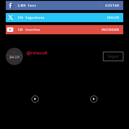
2,459
Fans
GOSTAR
216
Seguidores
SEGUIR
125
Inscritos
INSCREVER
@rotacult
Seguir
4.310
Seguidores