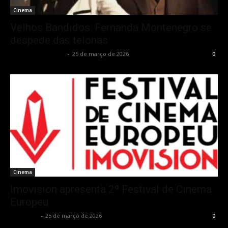
Cinema
Velhos Bandidos: Fernanda Montenegro se
despede das telonas
Francisco Carbone
-
25 de março de 2026
0
Cinema
Imovision apresenta 2º Festival de Cinema
Europeu
Rota Cult
-
25 de março de 2026
0