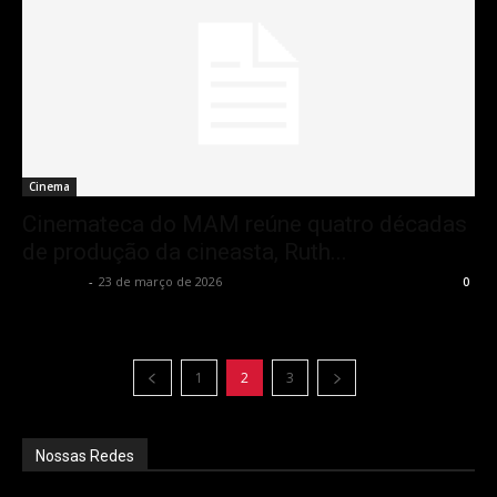
Cinema
Cinemateca do MAM reúne quatro décadas
de produção da cineasta, Ruth...
Rota Cult
-
23 de março de 2026
0
1
2
3
Nossas Redes