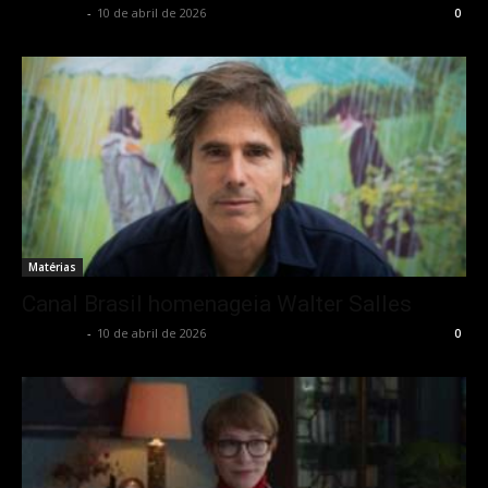
Rota Cult
-
10 de abril de 2026
0
Matérias
Canal Brasil homenageia Walter Salles
Rota Cult
-
10 de abril de 2026
0