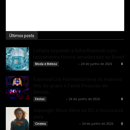
Últimos posts
Lattafa expande a linha Khamrah com
lançamento fresco-amadeirado no Brasil
Rota Cult
-
24 de junho de 2026
Moda e Beleza
0
Especial Los Hermanos leva os maiores
hits do grupo à Festa Pessoas do
Século...
Rota Cult
-
24 de junho de 2026
Festas
0
Supergirl: Novo filme da DC é burocracia
pura
Rodrigo Fonseca
-
24 de junho de 2026
Cinema
0