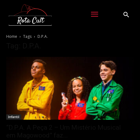
Home
Tags
D.P.A.
Tag: D.P.A.
Infantil
“D.P.A. A Peça 2 – Um Mistério Musical
em Magowood” faz...