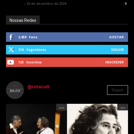
Rota Cult
-
26 de dezembro de 2024
0
Nossas Redes
2,459
Fans
GOSTAR
216
Seguidores
SEGUIR
125
Inscritos
INSCREVER
@rotacult
Seguir
4.310
Seguidores