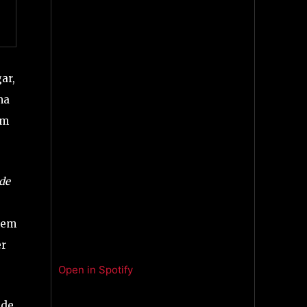
ar,
ma
em
de
 nem
er
Open in Spotify
 de