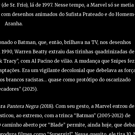
e Sr. Frio), lá de 1997. Nesse tempo, a Marvel só se metia
 e com desenhos animados do Sufista Prateado e do Homem
Aranha.
onado o Batman, que, então, brilhava na TV, nos desenhos
 1990, Warren Beatty extraiu das tirinhas quadrinizadas de
 Tracy”, com Al Pacino de vilão. A mudança que Snipes fez 
daptações. Era um vigilante decolonial que debelava as forç
s brancos racistas… quase como protótipo do oscarizado
cadores” (2025).
ara
Pantera Negra (
2018). Com seu gesto, a Marvel entrou de
sticou, ao extremo, com a trinca “Batman” (2005-2012) de
 caminho aberto por “Blade” permite, ainda hoje, que deba
oduza filmes como “Supergirl”. Nesse quesito, ele tira 10. 