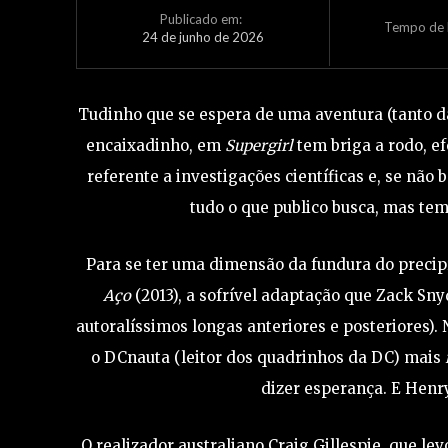
Publicado em:
Tempo de L
24 de junho de 2026
Tudinho que se espera de uma aventura (tanto da
encaixadinho, em
Supergirl
tem briga a rodo, ef
referente a investigações científicas e, se nã
tudo o que publico busca, mas te
Para se ter uma dimensão da fundura do precip
Aço
(2013), a sofrível adaptação que Zack Sny
autoralíssimos longas anteriores e posteriores)
o DCnauta (leitor dos quadrinhos da DC) mais
dizer esperança. E Henry
O realizador australiano Craig Gillespie, que l