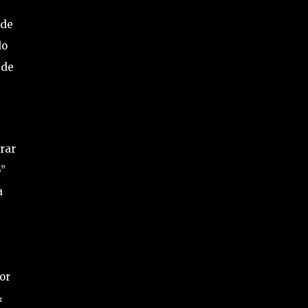
 de
do
 de
rar
”
a
or
&