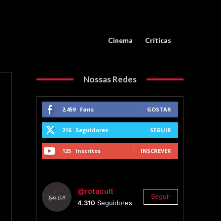
Cinema
Críticas
Nossas Redes
2,459
Fans
GOSTAR
216
Seguidores
SEGUIR
125
Inscritos
INSCREVER
@rotacult
Seguir
4.310
Seguidores