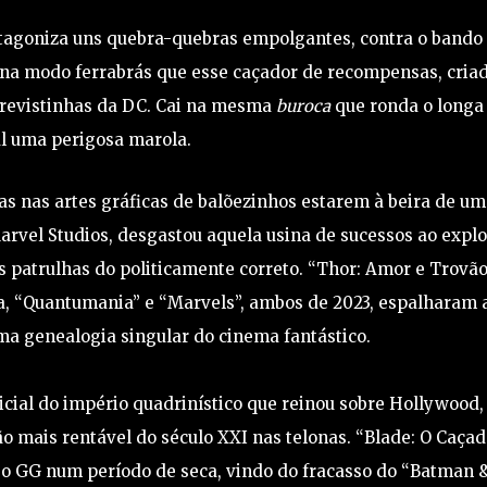
tagoniza uns quebra-quebras empolgantes, contra o bando
na modo ferrabrás que esse caçador de recompensas, cria
s revistinhas da DC. Cai na mesma
buroca
que ronda o longa
ual uma perigosa marola.
s nas artes gráficas de balõezinhos estarem à beira de um
rvel Studios, desgastou aquela usina de sucessos ao explo
s patrulhas do politicamente correto. “Thor: Amor e Trovão
ia, “Quantumania” e “Marvels”, ambos de 2023, espalharam 
ma genealogia singular do cinema fantástico.
nicial do império quadrinístico que reinou sobre Hollywood,
lão mais rentável do século XXI nas telonas. “Blade: O Caçad
so GG num período de seca, vindo do fracasso do “Batman 