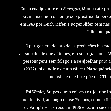
Como coadjuvante em
Supergirl
, Momoa até pro
Krem, mas nem de longe se aproxima da perso
em 1983 por Keith Giffen e Roger Slifer, tem na
Gillespie q
O perigo vem do fato de as produções baseada
abismo desde que a Disney, em sinergia com a Ma
personagens sem fôlego e a se ajoelhar para a
(2022) foi o indício de um câncer. Na sequênc
metástase que hoje põe na CTI u
Foi Wesley Snipes quem colocou o tijolinho i
indefectível, ao longo quase 25 anos, como o fi
de Vampiros” estreou em 1998 e fez um suces