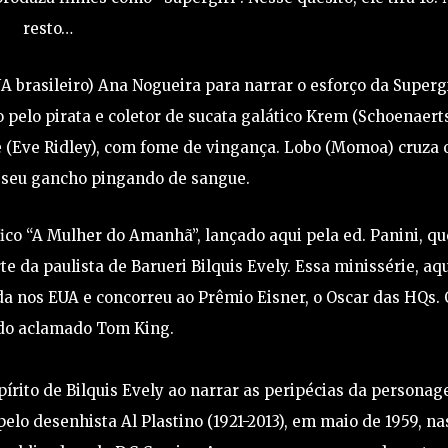
resto…
NA brasileiro) Ana Nogueira para narrar o esforço da Superg
 pelo pirata e coletor de sucata galático Krem (Schoenaerts
 (Eve Ridley), com fome de vingança. Lobo (Momoa) cruza 
 seu gancho pingando de sangue.
co “A Mulher do Amanhã”, lançado aqui pela ed. Panini, qu
e da paulista de Barueri Bilquis Evely. Essa minissérie, aq
a nos EUA e concorreu ao Prêmio Eisner, o Oscar das HQs. 
 do aclamado Tom King.
írito de Bilquis Evely ao narrar as peripécias da persona
 pelo desenhista Al Plastino (1921-2013), em maio de 1959, na