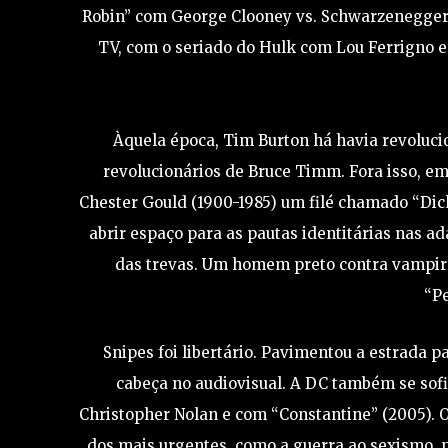
Robin” com George Clooney vs. Schwarzenegger (d
TV, com o seriado do Hulk com Lou Ferrigno
Àquela época, Tim Burton há havia revoluci
revolucionários de Bruce Timm. Fora isso, em
Chester Gould (1900-1985) um filé chamado “Dick
abrir espaço para as pautas identitárias nas a
das trevas. Um homem preto contra vampiro
“Pe
Snipes foi libertário. Pavimentou a estrada p
cabeça no audiovisual. A DC também se sofi
Christopher Nolan e com “Constantine” (2005). O
dos mais urgentes, como a guerra ao sexismo, pr