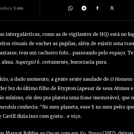
eitura:
5
min.
s intergalácticas, como as de vigilantes de HQ) está no lug
eitos visuais de encher as pupilas, além de existir uma tra
o bastasse, tem um cachorro fofo… passeando pelo espaço. T
m alma.
Supergirl
é, certamente, burocracia pura.
ício, a dado momento, a gente sente saudade de
O Homem 
der fez do último filho de Krypton (apesar de seus ótimos e
. No mínimo, ele deu pra plateia uma frase memorável, que
nerdola
conhecia: “No meu planeta, esse S no meu peito qu
 Cavill dizia isso com gosto… e viço.
evou Margot Robbie ao Oscar com em
Eu, Tonya
(2017), deixou