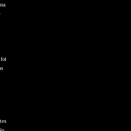
 na
-
foi
as
tes
No