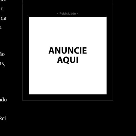
ir
- Publicidade -
 da
.
ão
ts,
ndo
e
Rei