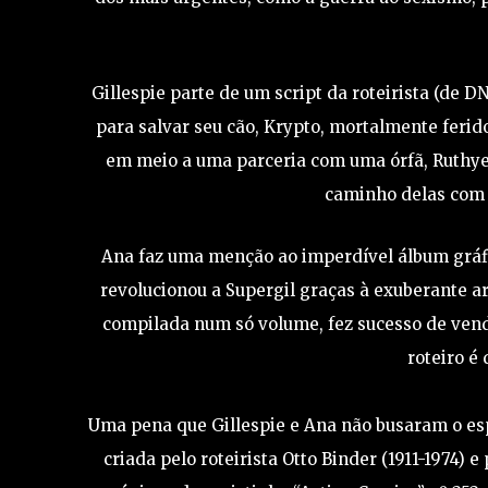
Gillespie parte de um script da roteirista (de D
para salvar seu cão, Krypto, mortalmente ferido
em meio a uma parceria com uma órfã, Ruthye
caminho delas com
Ana faz uma menção ao imperdível álbum gráfi
revolucionou a Supergil graças à exuberante art
compilada num só volume, fez sucesso de vend
roteiro é
Uma pena que Gillespie e Ana não busaram o esp
criada pelo roteirista Otto Binder (1911-1974) e