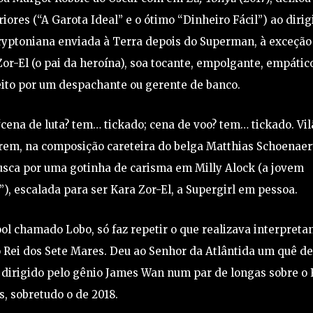
iores (“A Garota Ideal” e o ótimo “Dinheiro Fácil”) ao dirig
kryptoniana enviada à Terra depois do Superman, à exceção
-El (o pai da heroína), soa tocante, empolgante, empático
eito por um despachante ou gerente de banco.
“cena de luta? tem… tickado; cena de voo? tem… tickado. Vil
rem, na composição careteira do belga Matthias Schoenaer
sca por uma gotinha de carisma em Milly Alock (a jovem
, escalada para ser Kara Zor-El, a Supergirl em pessoa.
l chamado Lobo, só faz repetir o que realizava interpreta
 Rei dos Sete Mares. Deu ao Senhor da Atlântida um quê d
 dirigido pelo gênio James Wan num par de longas sobre o 
, sobretudo o de 2018.