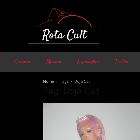
Cinema
Música
Exposições
Teatro
Home
Tags
Doja Cat
Tag: Doja Cat