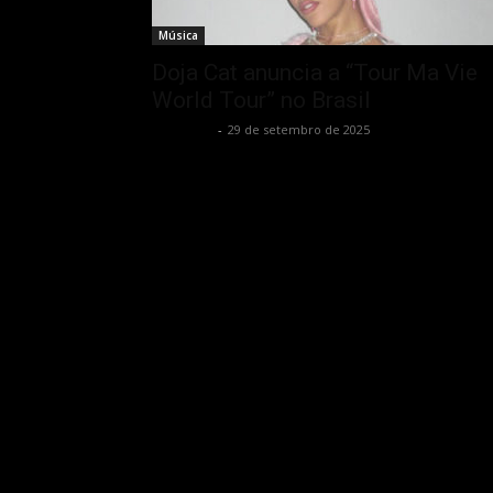
Música
Doja Cat anuncia a “Tour Ma Vie
World Tour” no Brasil
Rota Cult
-
29 de setembro de 2025