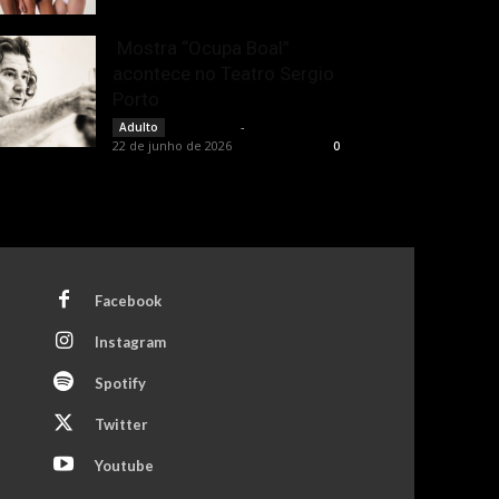
Mostra “Ocupa Boal”
acontece no Teatro Sergio
Porto
Rota Cult
-
Adulto
22 de junho de 2026
0
Facebook
Instagram
Spotify
Twitter
Youtube