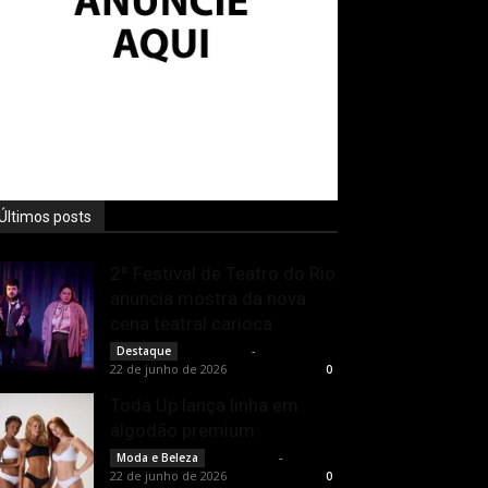
Últimos posts
2º Festival de Teatro do Rio
anuncia mostra da nova
cena teatral carioca
Rota Cult
-
Destaque
22 de junho de 2026
0
Toda Up lança linha em
algodão premium
Rota Cult
-
Moda e Beleza
22 de junho de 2026
0