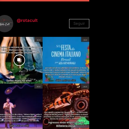
@rotacult
Seguir
4.310
Seguidores