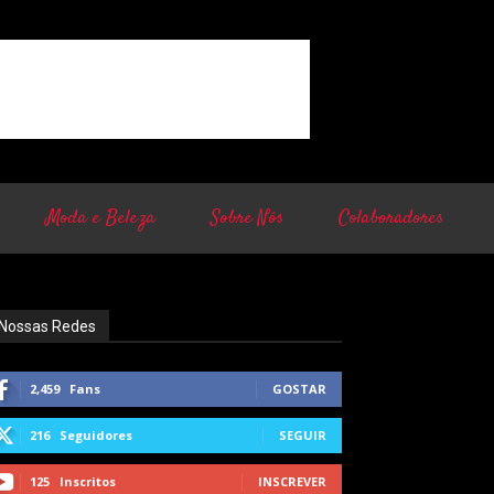
Moda e Beleza
Sobre Nós
Colaboradores
Nossas Redes
2,459
Fans
GOSTAR
216
Seguidores
SEGUIR
125
Inscritos
INSCREVER