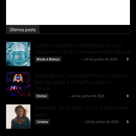
Últimos posts
Lattafa expande a linha Khamrah com
lançamento fresco-amadeirado no Brasil
Rota Cult
-
24 de junho de 2026
Moda e Beleza
0
Especial Los Hermanos leva os maiores
hits do grupo à Festa Pessoas do
Século...
Rota Cult
-
24 de junho de 2026
Festas
0
Supergirl: Novo filme da DC é burocracia
pura
Rodrigo Fonseca
-
24 de junho de 2026
Cinema
0