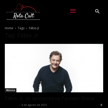
Home
Tags
Fábio Jr
Tag: Fábio Jr
Música
Fábio Jr. se apresenta na Farmasi Arena
Rota Cult
-
6 de agosto de 2025
0