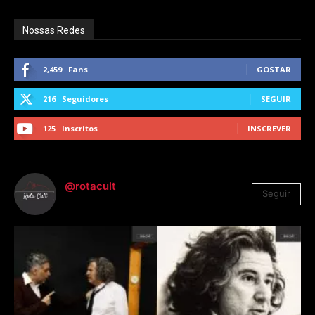
Nossas Redes
2,459
Fans
GOSTAR
216
Seguidores
SEGUIR
125
Inscritos
INSCREVER
@rotacult
Seguir
4.310
Seguidores