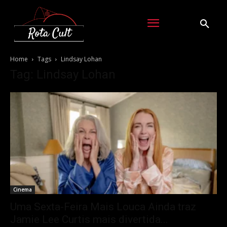
Home
Tags
Lindsay Lohan
Tag: Lindsay Lohan
Cinema
Uma Sexta-Feira Mais Louca Ainda traz
Jamie Lee Curtis mais divertida...