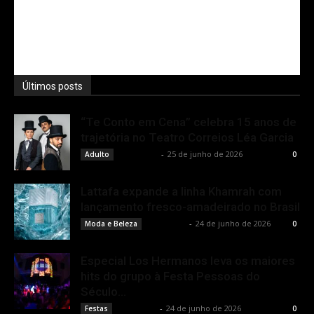
Últimos posts
“Te Conto em Cena” celebra 15 anos de
trajetória no Teatro Correios Léa Garcia
Rota Cult
-
25 de junho de 2026
Adulto
0
Lattafa expande a linha Khamrah com
lançamento fresco-amadeirado no Brasil
Rota Cult
-
24 de junho de 2026
Moda e Beleza
0
Especial Los Hermanos leva os maiores
hits do grupo à Festa Pessoas do
Século...
Rota Cult
-
24 de junho de 2026
Festas
0