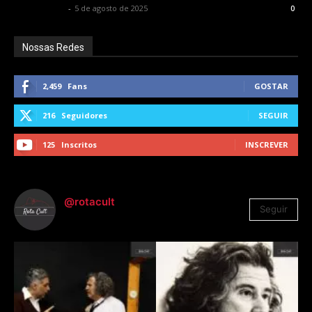
Alê Shcolnik
-
5 de agosto de 2025
0
Nossas Redes
2,459
Fans
GOSTAR
216
Seguidores
SEGUIR
125
Inscritos
INSCREVER
@rotacult
Seguir
4.310
Seguidores