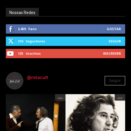
Nossas Redes
2,459
Fans
GOSTAR
216
Seguidores
SEGUIR
125
Inscritos
INSCREVER
@rotacult
Seguir
4.310
Seguidores