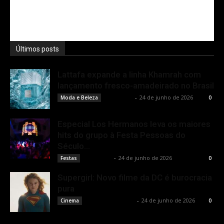
Últimos posts
Lattafa expande a linha Khamrah com
lançamento fresco-amadeirado no Brasil
Rota Cult
-
24 de junho de 2026
Moda e Beleza
0
Especial Los Hermanos leva os maiores
hits do grupo à Festa Pessoas do
Século...
Rota Cult
-
24 de junho de 2026
Festas
0
Supergirl: Novo filme da DC é burocracia
pura
Rodrigo Fonseca
-
24 de junho de 2026
Cinema
0