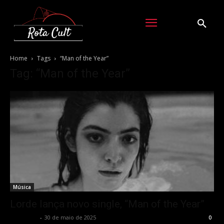
Home
Tags
“Man of the Year”
Tag: “Man of the Year”
Música
Lorde lança novo single, “Man of the Year”
Rota Cult
-
30 de maio de 2025
0