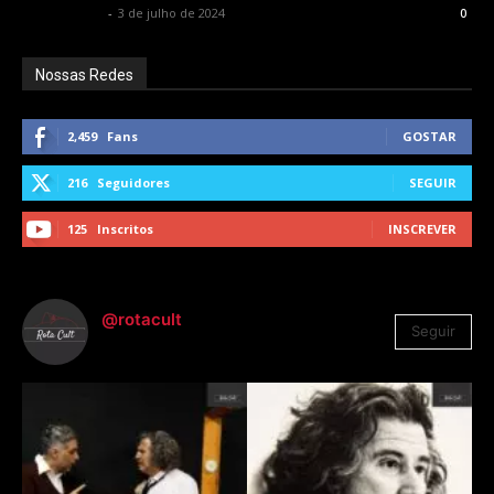
Alê Shcolnik
-
3 de julho de 2024
0
Nossas Redes
2,459
Fans
GOSTAR
216
Seguidores
SEGUIR
125
Inscritos
INSCREVER
@rotacult
Seguir
4.310
Seguidores