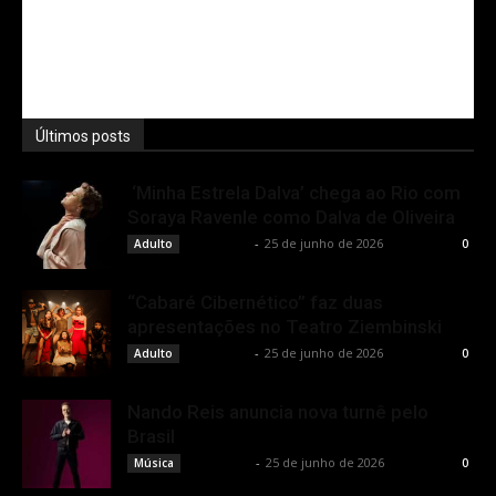
Últimos posts
‘Minha Estrela Dalva’ chega ao Rio com
Soraya Ravenle como Dalva de Oliveira
Rota Cult
-
25 de junho de 2026
Adulto
0
“Cabaré Cibernético” faz duas
apresentações no Teatro Ziembinski
Rota Cult
-
25 de junho de 2026
Adulto
0
Nando Reis anuncia nova turnê pelo
Brasil
Rota Cult
-
25 de junho de 2026
Música
0