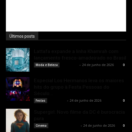
Últimos posts
Lattafa expande a linha Khamrah com
lançamento fresco-amadeirado no Brasil
Rota Cult
-
24 de junho de 2026
Moda e Beleza
0
Especial Los Hermanos leva os maiores
hits do grupo à Festa Pessoas do
Século...
Rota Cult
-
24 de junho de 2026
Festas
0
Supergirl: Novo filme da DC é burocracia
pura
Rodrigo Fonseca
-
24 de junho de 2026
Cinema
0