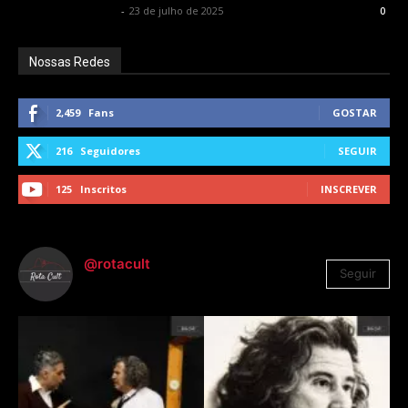
Francisco Carbone
-
23 de julho de 2025
0
Nossas Redes
2,459
Fans
GOSTAR
216
Seguidores
SEGUIR
125
Inscritos
INSCREVER
@rotacult
Seguir
4.310
Seguidores