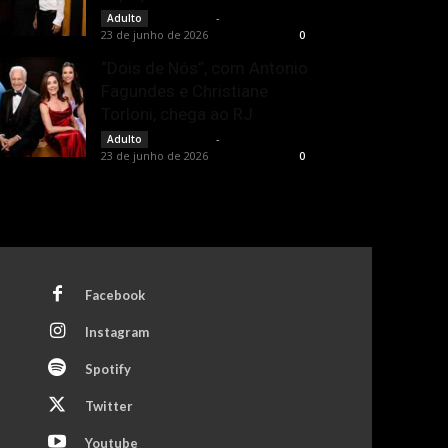
Rota Cult
-
Adulto
23 de junho de 2026
0
“Dois de Nós”, com Antonio
Fagundes e Christiane
Torloni, chega ao RJ
Rota Cult
-
Adulto
23 de junho de 2026
0
Facebook
Instagram
Spotify
Twitter
Youtube