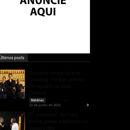
Últimos posts
Segunda temporada de
“Shaking The Bar” estreia
em agosto no Sony
Channel
Rota Cult
-
Matérias
23 de junho de 2026
0
“O processo”, de Franz
Kafka, ganha adaptação no
Espaço Abu