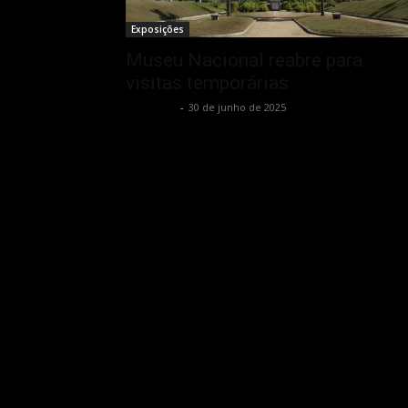
Exposições
Museu Nacional reabre para
visitas temporárias
Rota Cult
-
30 de junho de 2025