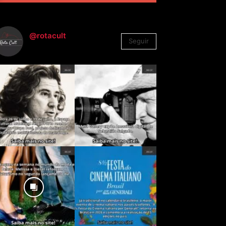
@rotacult
Seguir
4.310
Seguidores