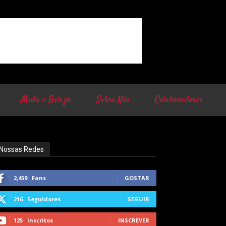
Moda e Beleza
Sobre Nós
Colaboradores
Nossas Redes
2,459
Fans
GOSTAR
216
Seguidores
SEGUIR
125
Inscritos
INSCREVER