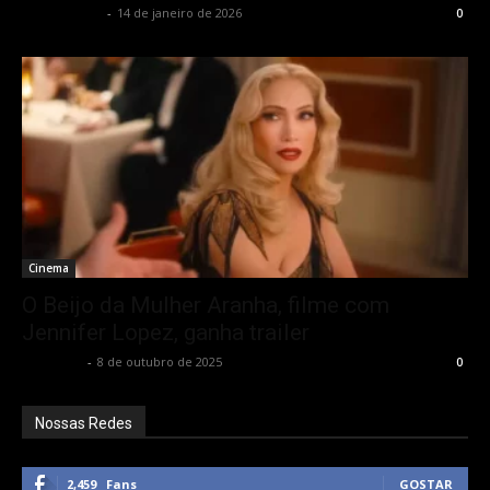
Alê Shcolnik
-
14 de janeiro de 2026
0
Cinema
O Beijo da Mulher Aranha, filme com
Jennifer Lopez, ganha trailer
Rota Cult
-
8 de outubro de 2025
0
Nossas Redes
2,459
Fans
GOSTAR