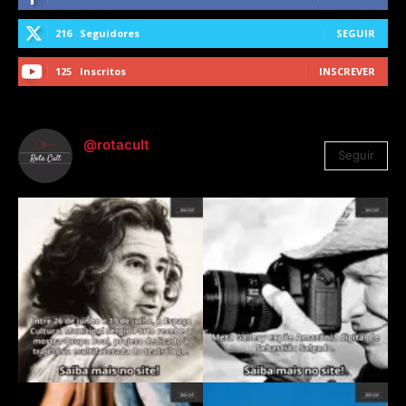
216
Seguidores
SEGUIR
125
Inscritos
INSCREVER
@rotacult
Seguir
4.310
Seguidores