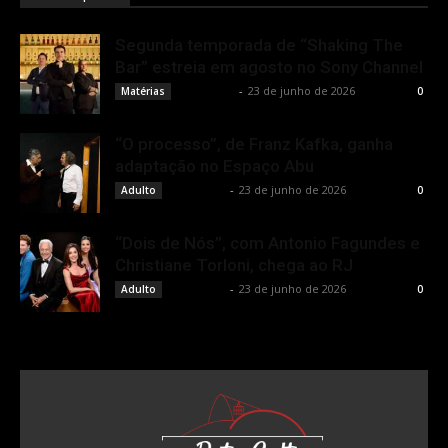
Segunda temporada de “Shaking The
Bar” estreia em agosto no Sony Channel
Rota Cult
-
23 de junho de 2026
Matérias
0
“O processo”, de Franz Kafka, ganha
adaptação no Espaço Abu
Rota Cult
-
23 de junho de 2026
Adulto
0
“Dois de Nós”, com Antonio Fagundes e
Christiane Torloni, chega ao RJ
Rota Cult
-
23 de junho de 2026
Adulto
0