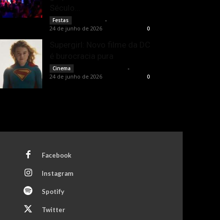
Século...
Rota Cult
-
Festas
24 de junho de 2026
0
Supergirl: Novo filme da DC
é burocracia pura
Rodrigo Fonseca
-
Cinema
24 de junho de 2026
0
Facebook
Instagram
Spotify
Twitter