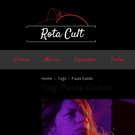
Cinema
Música
Exposições
Teatro
Home
Tags
Paula Gaitán
Tag: Paula Gaitán