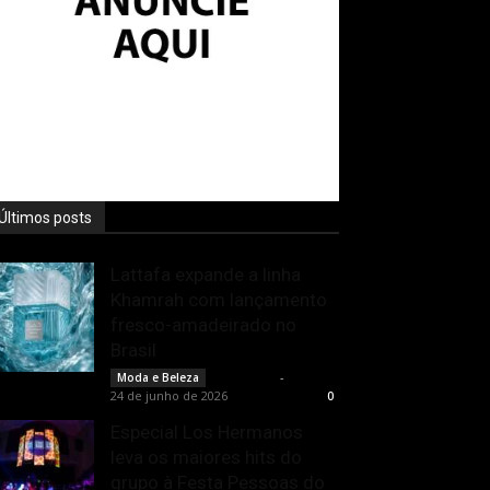
Últimos posts
Lattafa expande a linha
Khamrah com lançamento
fresco-amadeirado no
Brasil
Rota Cult
-
Moda e Beleza
24 de junho de 2026
0
Especial Los Hermanos
leva os maiores hits do
grupo à Festa Pessoas do