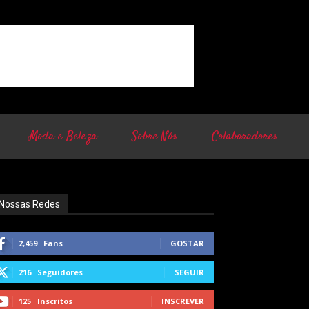
Moda e Beleza
Sobre Nós
Colaboradores
Nossas Redes
2,459
Fans
GOSTAR
216
Seguidores
SEGUIR
125
Inscritos
INSCREVER