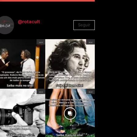
@rotacult
Seguir
4.310
Seguidores