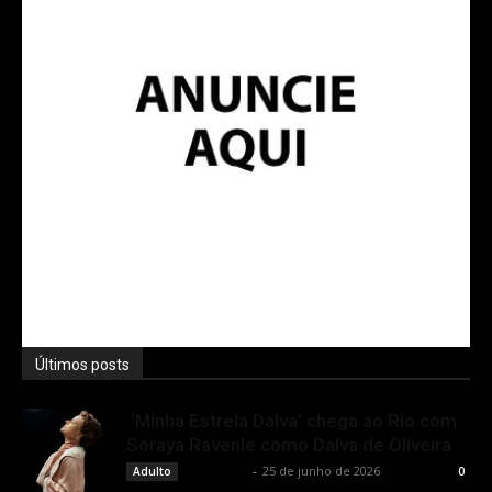
Últimos posts
‘Minha Estrela Dalva’ chega ao Rio com
Soraya Ravenle como Dalva de Oliveira
Rota Cult
-
25 de junho de 2026
Adulto
0