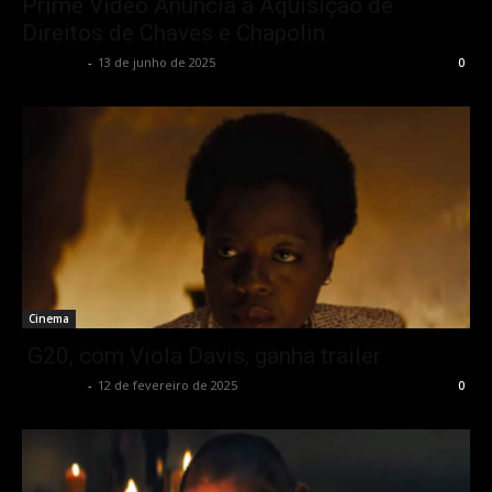
Prime Video Anuncia a Aquisição de
Direitos de Chaves e Chapolin
Rota Cult
-
13 de junho de 2025
0
Cinema
G20, com Viola Davis, ganha trailer
Rota Cult
-
12 de fevereiro de 2025
0