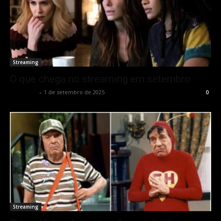
Streaming
O que chega no streaming em setembro
Rota Cult
-
1 de setembro de 2025
0
Streaming