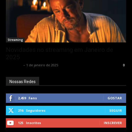
Streaming
Novidades no streaming em Janeiro de
2025
Rota Cult
-
1 de janeiro de 2025
0
Nossas Redes
2,459
Fans
GOSTAR
216
Seguidores
SEGUIR
125
Inscritos
INSCREVER