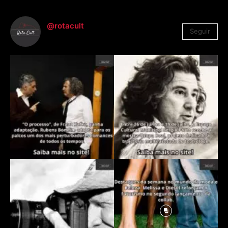
@rotacult
Seguir
4.310
Seguidores