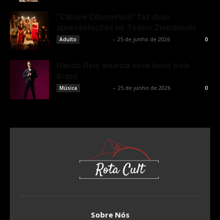
“Cabaré Cibernético” faz duas
apresentações no Teatro Ziembinski
Rota Cult
-
25 de junho de 2026
Adulto
0
Nando Reis anuncia nova turnê pelo
Brasil
Rota Cult
-
25 de junho de 2026
Música
0
Sobre Nós