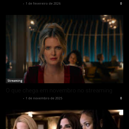
Rota Cult
-
1 de fevereiro de 2026
0
Streaming
O que chega em novembro no streaming
Rota Cult
-
1 de novembro de 2025
0