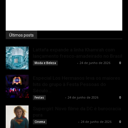
Últimos posts
Lattafa expande a linha Khamrah com
lançamento fresco-amadeirado no Brasil
Rota Cult
-
24 de junho de 2026
Moda e Beleza
0
Especial Los Hermanos leva os maiores
hits do grupo à Festa Pessoas do
Século...
Rota Cult
-
24 de junho de 2026
Festas
0
Supergirl: Novo filme da DC é burocracia
pura
Rodrigo Fonseca
-
24 de junho de 2026
Cinema
0