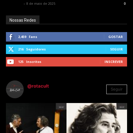
Rota Cult
-
8 de maio de 2025
0
Nossas Redes
2,459
Fans
GOSTAR
216
Seguidores
SEGUIR
125
Inscritos
INSCREVER
@rotacult
Seguir
4.310
Seguidores