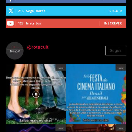
216
Seguidores
SEGUIR
125
Inscritos
INSCREVER
@rotacult
Seguir
4.310
Seguidores