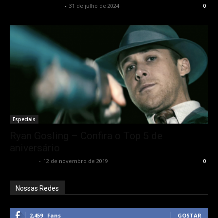
Francisco Carbone
-
31 de julho de 2024
0
Especiais
Ryan Gosling – Confira o Top 5 de
aniversário
Rota Cult
-
12 de novembro de 2019
0
Nossas Redes
2,459
Fans
GOSTAR