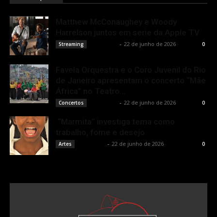
Matthew McConaughey e Woody
Harrelson juntos em serie da Apple TV
Rota Cult
-
22 de junho de 2026
Streaming
0
Favela Orquestra e o Coro Juvenil do Rio
de Janeiro apresentam o concerto “Mãe
África” no Teatro...
Rota Cult
-
22 de junho de 2026
Concertos
0
“Marmita” investiga tema como
trabalho, fome e desejo
Rota Cult
-
22 de junho de 2026
Artes
0