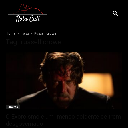
Home
Tags
Russell crowe
Tag: russell crowe
Cinema
O Exorcismo é um imenso acidente de trem
desgovernado