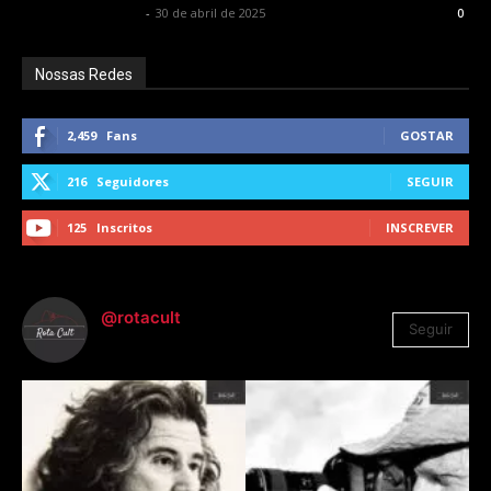
Francisco Carbone
-
30 de abril de 2025
0
Nossas Redes
2,459
Fans
GOSTAR
216
Seguidores
SEGUIR
125
Inscritos
INSCREVER
@rotacult
Seguir
4.310
Seguidores