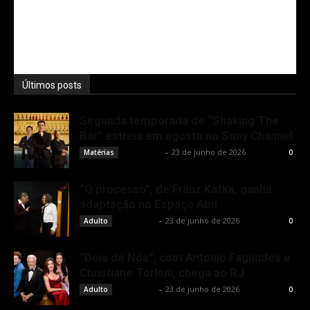
Últimos posts
Segunda temporada de “Shaking The
Bar” estreia em agosto no Sony Channel
Rota Cult
-
23 de junho de 2026
Matérias
0
“O processo”, de Franz Kafka, ganha
adaptação no Espaço Abu
Rota Cult
-
23 de junho de 2026
Adulto
0
“Dois de Nós”, com Antonio Fagundes e
Christiane Torloni, chega ao RJ
Rota Cult
-
23 de junho de 2026
Adulto
0