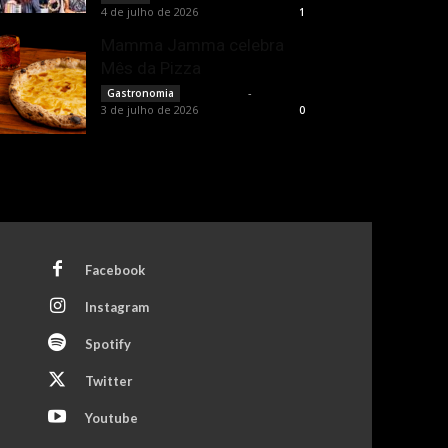
4 de julho de 2026
1
Mamma Jamma celebra
Mês da Pizza
Rota Cult
-
Gastronomia
3 de julho de 2026
0
Facebook
Instagram
Spotify
Twitter
Youtube