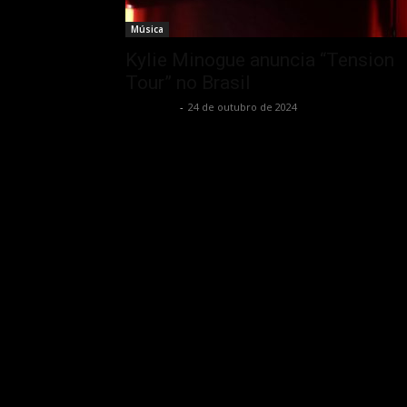
Música
Kylie Minogue anuncia “Tension
Tour” no Brasil
Rota Cult
-
24 de outubro de 2024