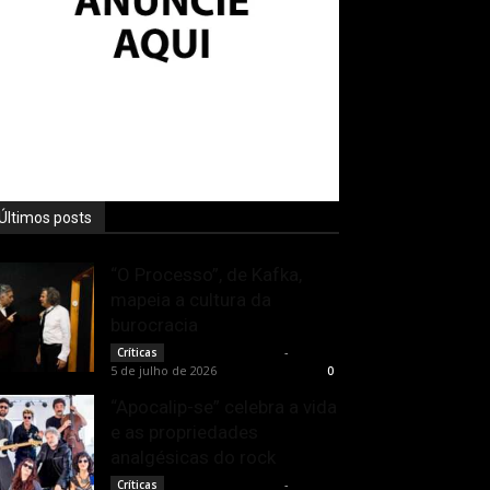
Últimos posts
“O Processo”, de Kafka,
mapeia a cultura da
burocracia
Rodrigo Fonseca
-
Críticas
5 de julho de 2026
0
“Apocalip-se” celebra a vida
e as propriedades
analgésicas do rock
Rodrigo Fonseca
-
Críticas