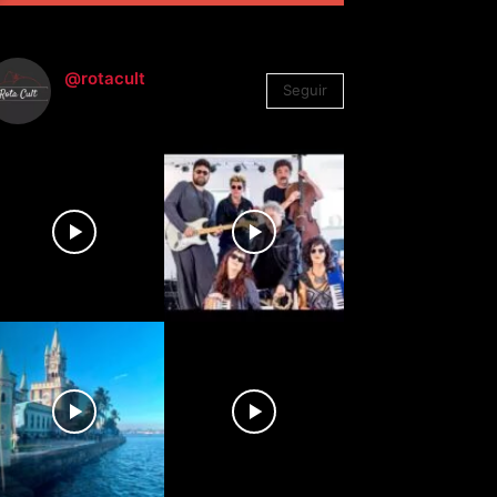
@rotacult
Seguir
4.310
Seguidores