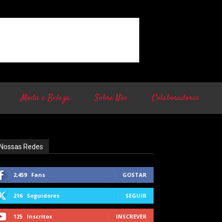
Moda e Beleza
Sobre Nós
Colaboradores
Nossas Redes
2,459
Fans
GOSTAR
216
Seguidores
SEGUIR
125
Inscritos
INSCREVER