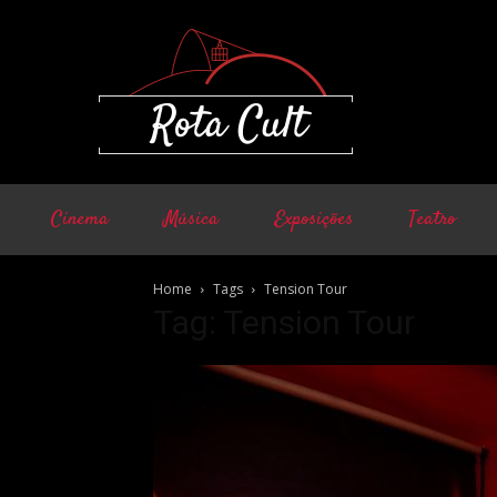
Cinema
Música
Exposições
Teatro
Home
Tags
Tension Tour
Tag: Tension Tour