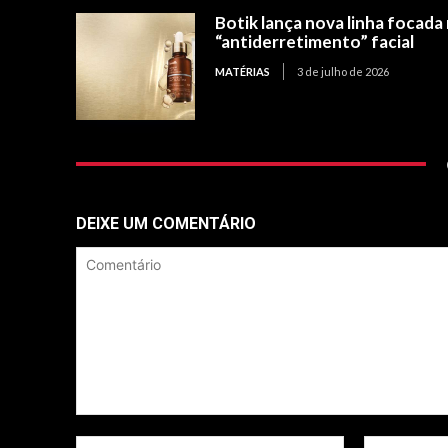
Botik lança nova linha focada
“antiderretimento” facial
MATÉRIAS
3 de julho de 2026
DEIXE UM COMENTÁRIO
Comentário
Nome:*