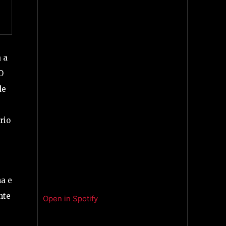
 a
O
de
rio
ma e
nte
Open in Spotify