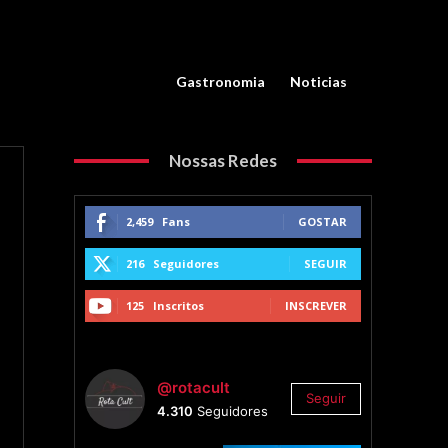
Gastronomia
Noticias
Nossas Redes
2,459
Fans
GOSTAR
216
Seguidores
SEGUIR
125
Inscritos
INSCREVER
@rotacult
Seguir
4.310
Seguidores