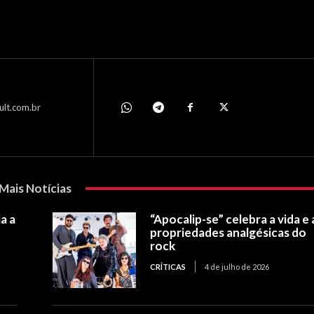
ult.com.br
Mais Notícias
a a
“Apocalip-se” celebra a vida e 
propriedades analgésicas do
rock
CRÍTICAS
4 de julho de 2026