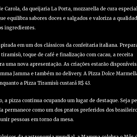
 Carola, da queijaria La Porta, mozzarella de cura especial
ue equilibra sabores doces e salgados e valoriza a qualida
s ingredientes.
pirada em um dos clássicos da confeitaria italiana. Prepar
ramisù, toque de café e finalização com cacau, a receita
ara uma nova apresentação. As criações estarão disponíveis
Mamma Jamma e também no delivery. A Pizza Dolce Marmell
enquanto a Pizza Tiramisù custará R$ 43.
 a pizza continua ocupando um lugar de destaque. Seja pe
ela permanece como um dos pratos preferidos dos brasileiro
eunir pessoas em torno da mesa.
icônicos da gastronomia mundial, a Mamma celebra o Mês 