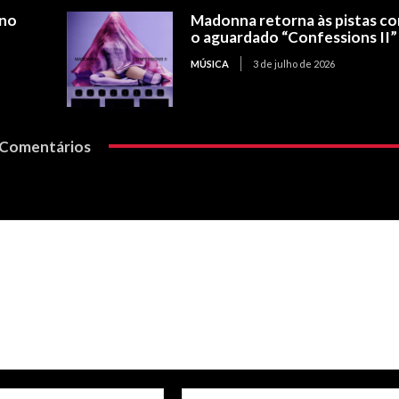
 no
Madonna retorna às pistas c
o aguardado “Confessions II”
MÚSICA
3 de julho de 2026
Comentários
Email:*