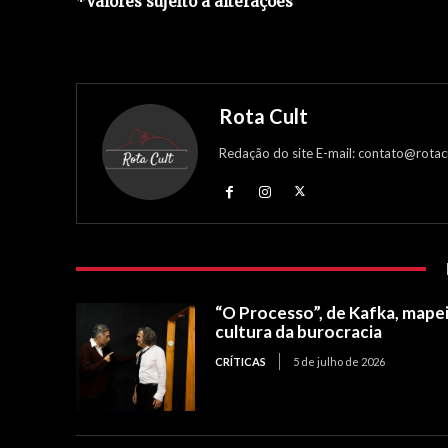
*Valores sujeito à alterações
Rota Cult
Redação do site E-mail: contato@rotac
“O Processo”, de Kafka, mapei
cultura da burocracia
CRÍTICAS
5 de julho de 2026