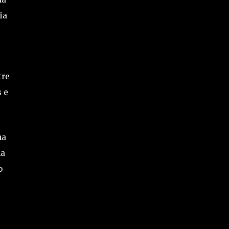
ia
tre
s e
na
ma
o
e