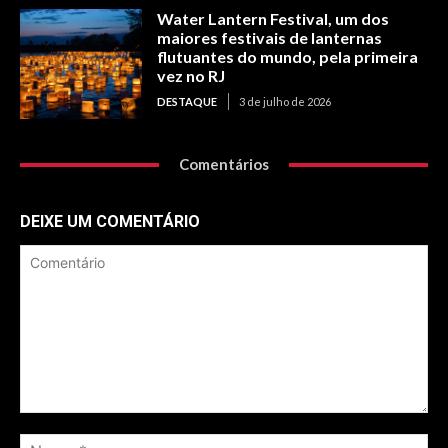
Water Lantern Festival, um dos
maiores festivais de lanternas
flutuantes do mundo, pela primeira
vez no RJ
DESTAQUE
3 de julho de 2026
Comentários
DEIXE UM COMENTÁRIO
Comentário
No