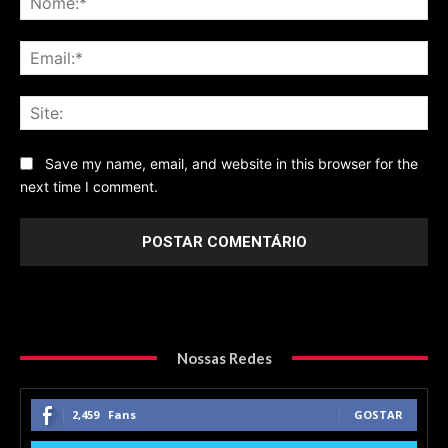
Ema
Sit
Save my name, email, and website in this browser for the
next time I comment.
Nossas Redes
2,459
Fans
GOSTAR