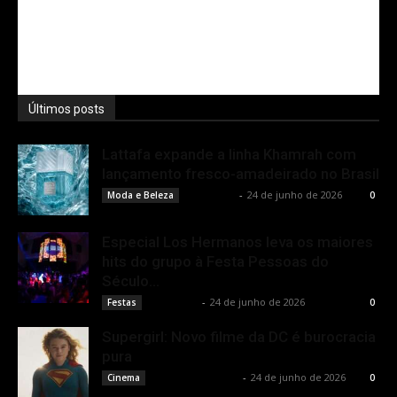
Últimos posts
Lattafa expande a linha Khamrah com
lançamento fresco-amadeirado no Brasil
Rota Cult
-
24 de junho de 2026
Moda e Beleza
0
Especial Los Hermanos leva os maiores
hits do grupo à Festa Pessoas do
Século...
Rota Cult
-
24 de junho de 2026
Festas
0
Supergirl: Novo filme da DC é burocracia
pura
Rodrigo Fonseca
-
24 de junho de 2026
Cinema
0