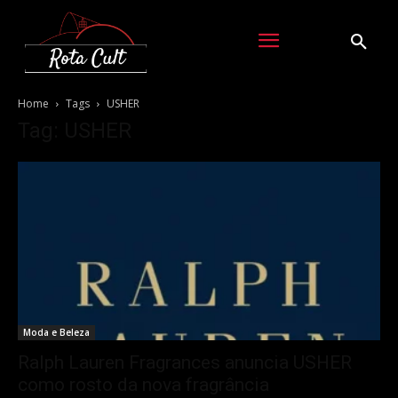
Home
Tags
USHER
Tag: USHER
Moda e Beleza
Ralph Lauren Fragrances anuncia USHER
como rosto da nova fragrância