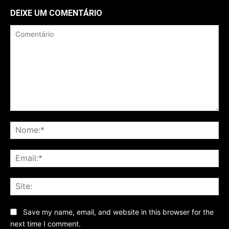
DEIXE UM COMENTÁRIO
Comentário
No
Ema
Sit
Save my name, email, and website in this browser for the
next time I comment.