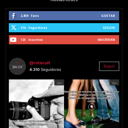
2,459
Fans
GOSTAR
216
Seguidores
SEGUIR
125
Inscritos
INSCREVER
@rotacult
Seguir
4.310
Seguidores