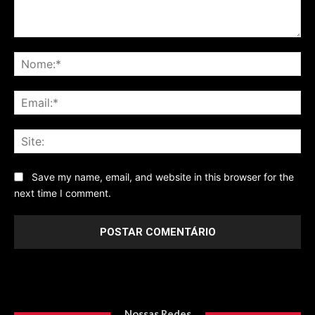
Comentário
No
Ema
Sit
Save my name, email, and website in this browser for the
next time I comment.
Nossas Redes