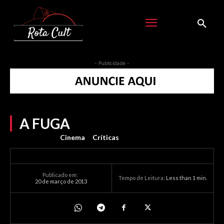
- Publicidade -
A FUGA
Cinema
Críticas
Publicado em:
Tempo de Leitura:
Less than 1
min.
20 de março de 2013