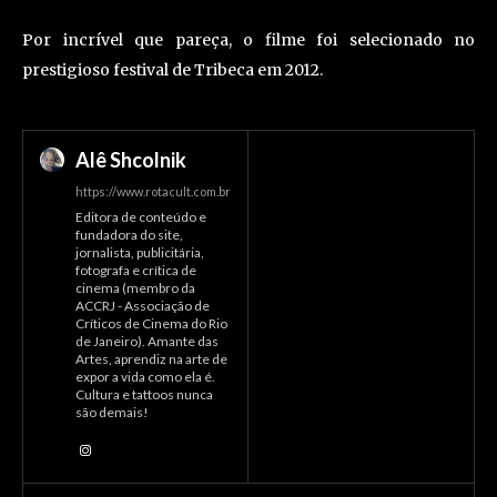
Por incrível que pareça, o filme foi selecionado no
prestigioso festival de Tribeca em 2012.
Alê Shcolnik
https://www.rotacult.com.br
Editora de conteúdo e
fundadora do site,
jornalista, publicitária,
fotografa e crítica de
cinema (membro da
ACCRJ - Associação de
Críticos de Cinema do Rio
de Janeiro). Amante das
Artes, aprendiz na arte de
expor a vida como ela é.
Cultura e tattoos nunca
são demais!