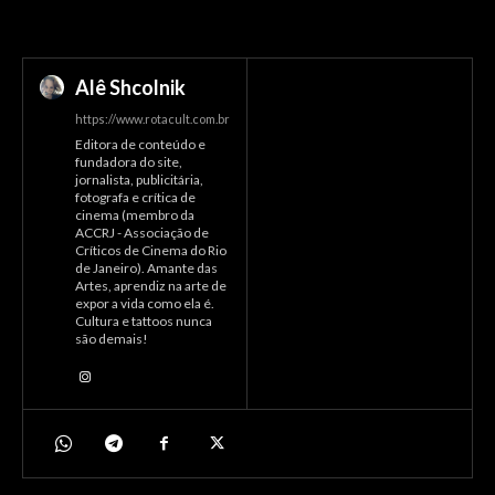
Alê Shcolnik
https://www.rotacult.com.br
Editora de conteúdo e
fundadora do site,
jornalista, publicitária,
fotografa e crítica de
cinema (membro da
ACCRJ - Associação de
Críticos de Cinema do Rio
de Janeiro). Amante das
Artes, aprendiz na arte de
expor a vida como ela é.
Cultura e tattoos nunca
são demais!