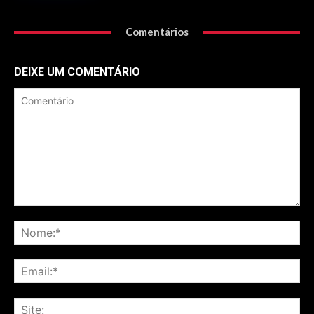
Comentários
DEIXE UM COMENTÁRIO
Comentário
No
Ema
Sit