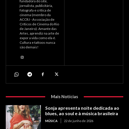
fundadora do site,
jornalista, publicitária,
fotografa e crítica de
cinema (membro da
ACCRJ - Associação de
Críticos de Cinema do Rio
de Janeiro). Amante das
Artes, aprendiz na arte de
expor a vida como ela é.
Cultura e tattoos nunca
são demais!
Mais Notícias
Sonja apresenta noite dedicada ao
blues, ao soul e à música brasileira
MÚSICA
22 de junho de 2026