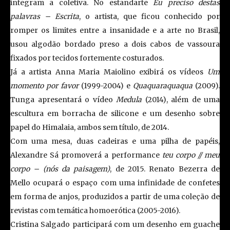
integram a coletiva. No estandarte
Eu preciso destas
palavras – Escrita
, o artista, que ficou conhecido por
romper os limites entre a insanidade e a arte no Brasil,
usou algodão bordado preso a dois cabos de vassoura
fixados por tecidos fortemente costurados.
Já a artista Anna Maria Maiolino exibirá os vídeos
Um
momento por favor
(1999-2004) e
Quaquaraquaqua
(2009).
Tunga apresentará o vídeo
Medula
(2014), além de uma
escultura em borracha de silicone e um desenho sobre
papel do Himalaia, ambos sem título, de 2014.
Com uma mesa, duas cadeiras e uma pilha de papéis,
Alexandre Sá promoverá a performance
teu corpo // meu
corpo – (nós da paisagem)
, de 2015. Renato Bezerra de
Mello ocupará o espaço com uma infinidade de confetes
em forma de anjos, produzidos a partir de uma coleção de
revistas com temática homoerótica (2005-2016).
Cristina Salgado participará com um desenho em guache