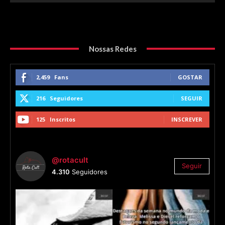
Nossas Redes
2,459
Fans
GOSTAR
216
Seguidores
SEGUIR
125
Inscritos
INSCREVER
@rotacult
Seguir
4.310
Seguidores