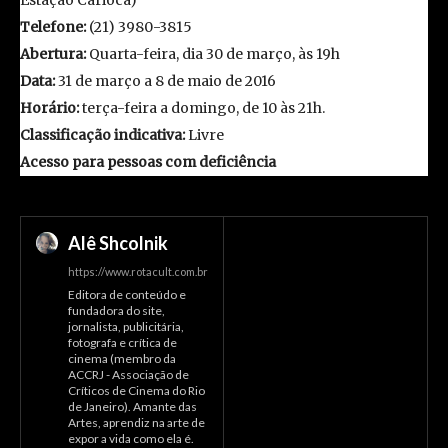
Telefone:
(21) 3980-3815
Abertura:
Quarta-feira, dia 30 de março, às 19h
Data:
31 de março a 8 de maio de 2016
Horário:
terça-feira a domingo, de 10 às 21h.
Classificação indicativa:
Livre
Acesso para pessoas com deficiência
Alê Shcolnik
https://www.rotacult.com.br
Editora de conteúdo e
fundadora do site,
jornalista, publicitária,
fotografa e crítica de
cinema (membro da
ACCRJ - Associação de
Críticos de Cinema do Rio
de Janeiro). Amante das
Artes, aprendiz na arte de
expor a vida como ela é.