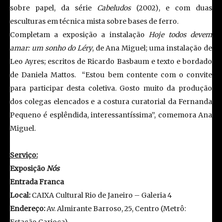
sobre papel, da série
Cabeludos
(2002), e com duas
esculturas em técnica mista sobre bases de ferro.
Completam a exposição a instalação
Hoje todos devem
amar: um sonho do
Léry
, de Ana Miguel; uma instalação de
Leo Ayres; escritos de Ricardo Basbaum e texto e bordado
de Daniela Mattos. “Estou bem contente com o convite
para participar desta coletiva. Gosto muito da produção
dos colegas elencados e a costura curatorial da Fernanda
Pequeno é esplêndida, interessantíssima”, comemora Ana
Miguel.
Serviço:
Exposição
Nós
Entrada Franca
Local:
CAIXA Cultural Rio de Janeiro – Galeria 4
Endereço:
Av. Almirante Barroso, 25, Centro (Metrô:
Estação Carioca)