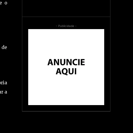
e o
- Publicidade -
 de
oria
ar a