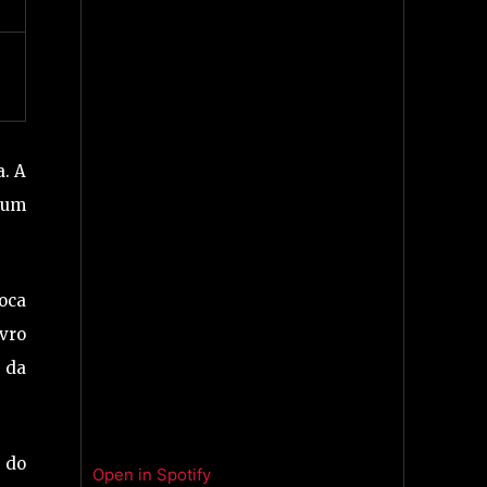
a. A
 um
oca
ivro
s da
 do
Open in Spotify