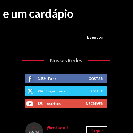
a e um cardápio
Eventos
Nossas Redes
2,459
Fans
GOSTAR
216
Seguidores
SEGUIR
125
Inscritos
INSCREVER
@rotacult
Seguir