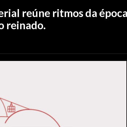
erial reúne ritmos da époc
o reinado.