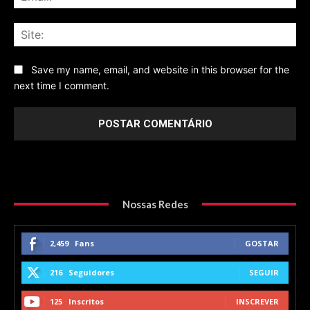
Sit
Save my name, email, and website in this browser for the
next time I comment.
Nossas Redes
2,459
Fans
GOSTAR
216
Seguidores
SEGUIR
125
Inscritos
INSCREVER