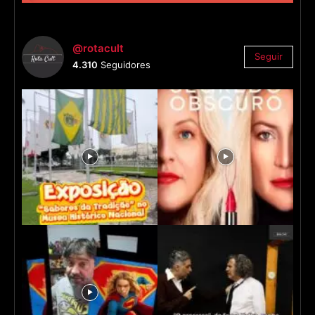
@rotacult
Seguir
4.310
Seguidores