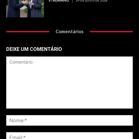
STREAMING
29 de junho de 2026
Comentários
DEIXE UM COMENTÁRIO
Comentário
No
Ema