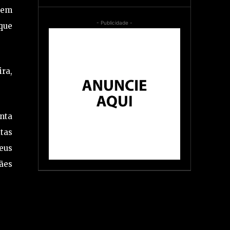
gem
- Publicidade -
 que
ira,
enta
tas
Deus
rães