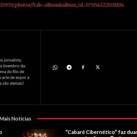
333955/photos/?tab=album&album_id=1753543221531834
, jornalista,
nema (membro da
ema do Rio de
a arte de expor a
ca são demais!
Mais Notícias
o
“Cabaré Cibernético” faz dua