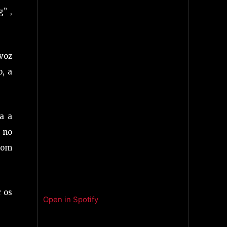
” ,
 voz
o, a
a a
 no
com
r os
Open in Spotify