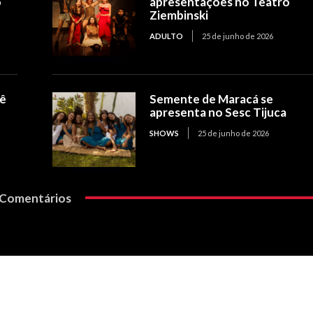
o
apresentações no Teatro
Ziembinski
ADULTO
25 de junho de 2026
nê
Semente de Maracá se
apresenta no Sesc Tijuca
SHOWS
25 de junho de 2026
Comentários