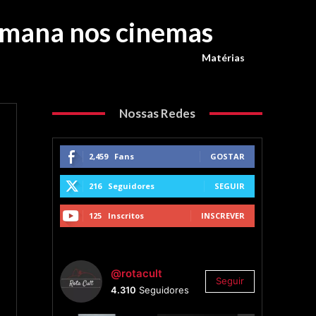
semana nos cinemas
Matérias
Nossas Redes
2,459
Fans
GOSTAR
216
Seguidores
SEGUIR
125
Inscritos
INSCREVER
@rotacult
Seguir
4.310
Seguidores