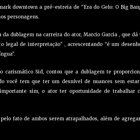
mark downtown a pré–estreia de “Era do Gelo: O Big Bang
aos personagens.
 da dublagem na carreira do ator, Marcio Garcia , que dá
to legal de interpretação” , acrescentando “é um desenh
íngua”.
 carismático Sid, contou que a dublagem te proporcion
do você tem que ter um desnível de nuances sem estar
 importante sim, o ator ter oportunidade de trabalhar 
d pelo fato de ambos serem atrapalhados, além de agrega